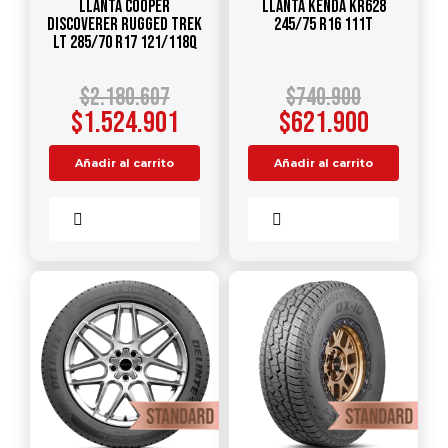
Llanta COOPER
Llanta KENDA KR628
DISCOVERER RUGGED TREK
245/75 R16 111T
LT 285/70 R17 121/118Q
$
2.180.607
$
740.900
$
1.524.901
$
621.900
Añadir al carrito
Añadir al carrito
Comparar
Comparar