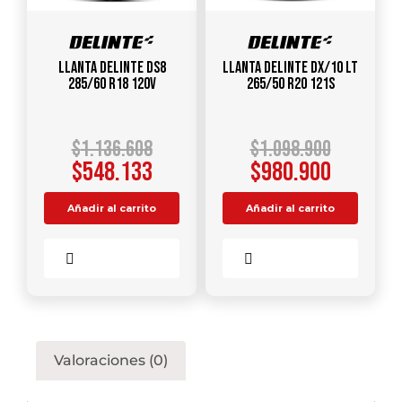
Llanta DELINTE DS8
Llanta DELINTE DX/10 LT
285/60 R18 120V
265/50 R20 121S
$
1.136.608
$
1.098.900
$
548.133
$
980.900
Añadir al carrito
Añadir al carrito
Comparar
Comparar
Valoraciones (0)