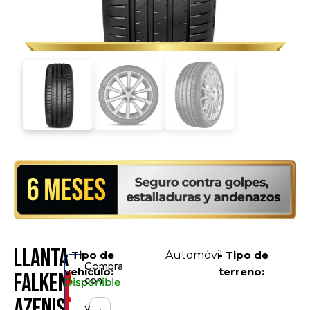
Llanta
• Tipo de
Automóvil
• Tipo de
Compra
vehículo:
terreno:
Falken
con
Disponible
Consíguelo
Azenis
y