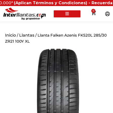
(Aplican Términos y Condiciones) - Recuerda que si pr
0
Inicio
/
Llantas
/ Llanta Falken Azenis FK520L 285/30
ZR21 100Y XL