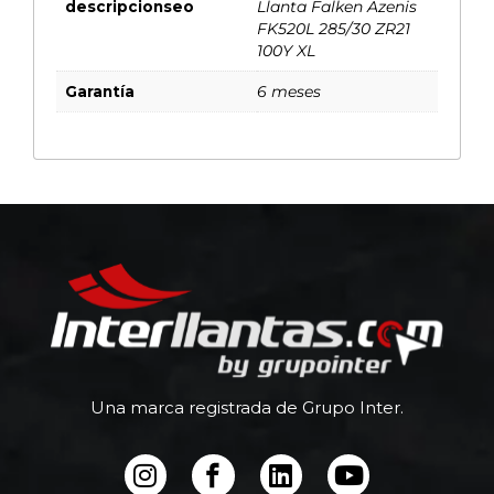
descripcionseo
Llanta Falken Azenis
FK520L 285/30 ZR21
100Y XL
Garantía
6 meses
Una marca registrada de Grupo Inter.