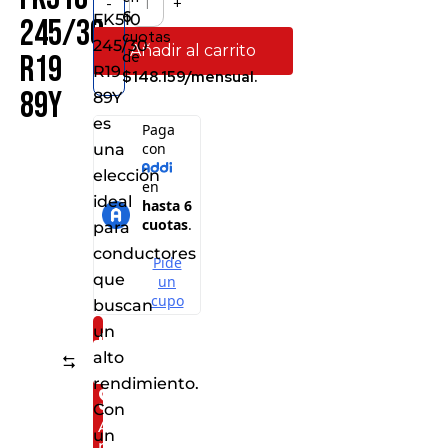
-
+
6
FK510
245/30
cuotas
245/30
Añadir al carrito
de
R19
R19
$148.159/mensual.
89Y
89Y
es
una
elección
ideal
para
conductores
que
buscan
un
Consíguelo
alto
Comparar
por
rendimiento.
solo:
Con
Al
un
realizar