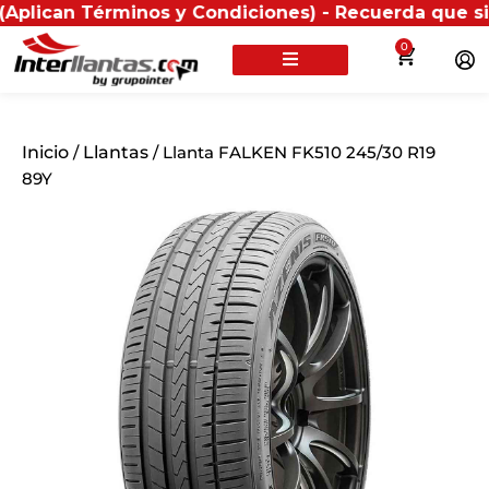
Términos y Condiciones) - Recuerda que si presentas t
0
Inicio
/
Llantas
/ Llanta FALKEN FK510 245/30 R19
89Y