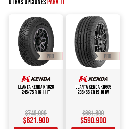
Otras opciones
para ti
Llanta KENDA KR628
Llanta KENDA KR605
245/75 R16 111T
235/55 ZR19 101W
$
740.900
$
661.899
$
621.900
$
590.900