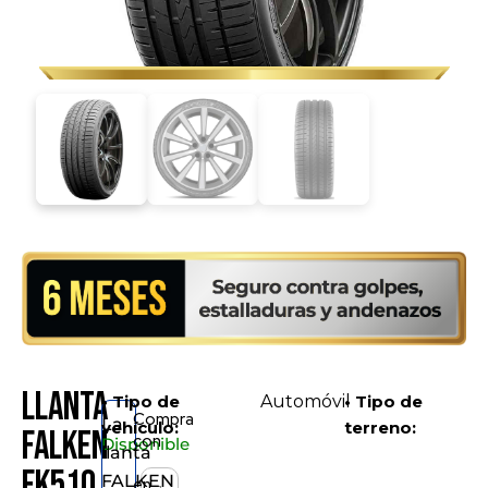
Llanta
• Tipo de
Automóvil
• Tipo de
Compra
La
vehículo:
terreno:
FALKEN
con
Disponible
llanta
FK510
FALKEN
en