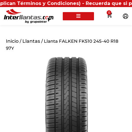
érminos y Condiciones) - Recuerda que si presentas tu
0
Inicio
/
Llantas
/ Llanta FALKEN FK510 245-40 R18
97Y