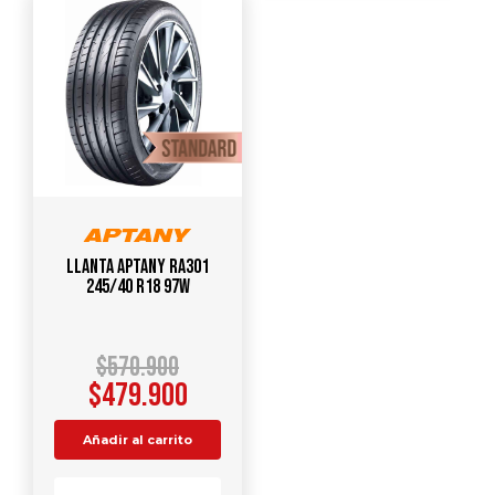
Llanta APTANY RA301
245/40 R18 97W
$
570.900
$
479.900
Añadir al carrito