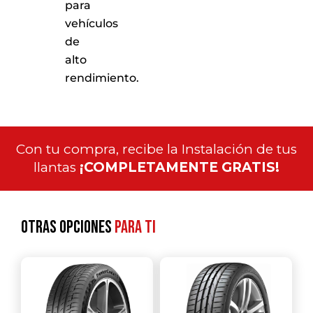
para
vehículos
de
alto
rendimiento.
Con tu compra, recibe la Instalación de tus
llantas
¡COMPLETAMENTE GRATIS!
Otras opciones
para ti