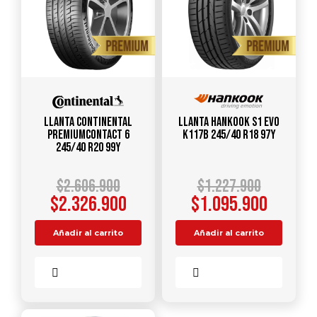
Llanta CONTINENTAL
Llanta HANKOOK S1 Evo
PremiumContact 6
K117B 245/40 R18 97Y
245/40 R20 99Y
$
2.606.900
$
1.227.900
$
2.326.900
$
1.095.900
Añadir al carrito
Añadir al carrito
Comparar
Comparar