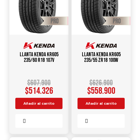
Llanta KENDA KR605
Llanta KENDA KR605
235/60 R18 107V
235/55 ZR18 100W
$
607.900
$
626.900
$
514.326
$
558.900
Añadir al carrito
Añadir al carrito
Comparar
Comparar