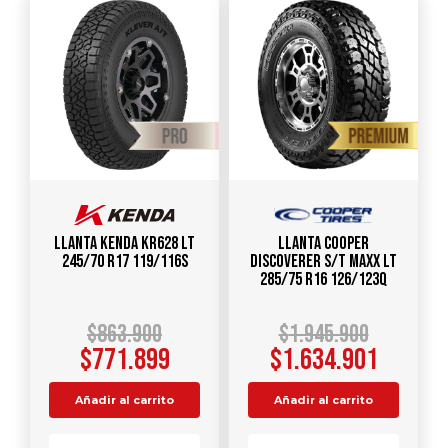
Llanta KENDA KR628 LT
Llanta COOPER
245/70 R17 119/116S
DISCOVERER S/T MAXX LT
285/75 R16 126/123Q
$
863.900
$
1.945.900
$
771.899
$
1.634.901
Añadir al carrito
Añadir al carrito