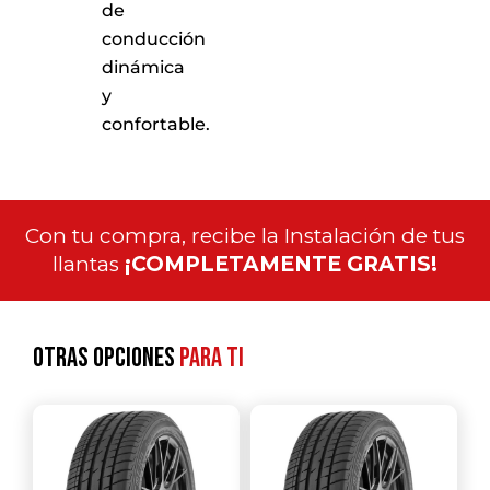
de
conducción
dinámica
y
confortable.
Con tu compra, recibe la Instalación de tus
llantas
¡COMPLETAMENTE GRATIS!
Otras opciones
para ti