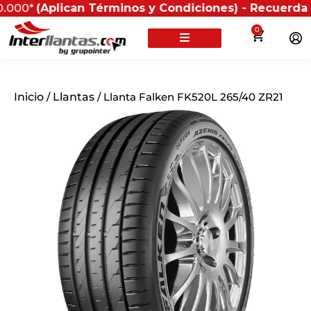
plican Términos y Condiciones) - Recuerda que si pres
0
Inicio
/
Llantas
/ Llanta Falken FK520L 265/40 ZR21