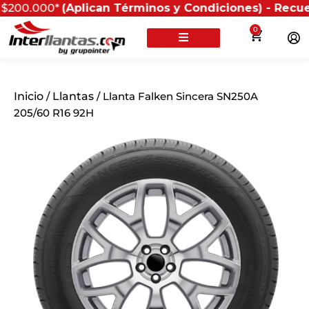
00*
(Aplican Términos y Condiciones) - Recuerda que s
0
Inicio
/
Llantas
/ Llanta Falken Sincera SN250A
205/60 R16 92H