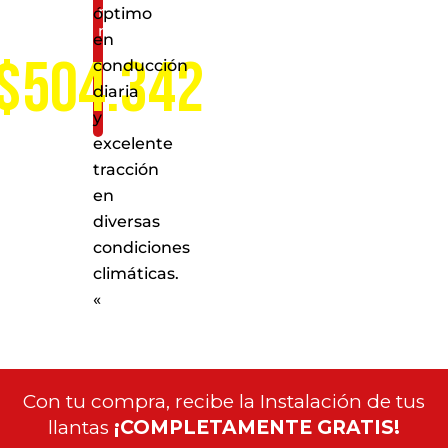
nivel
óptimo
nacional
en
$504.342
conducción
diaria
y
excelente
tracción
en
diversas
condiciones
climáticas.
«
Con tu compra, recibe la Instalación de tus
llantas
¡COMPLETAMENTE GRATIS!