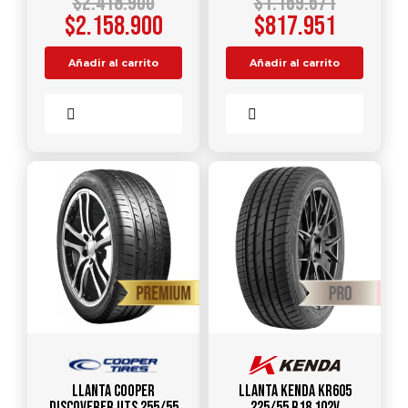
$
2.418.900
$
1.169.671
$
2.158.900
$
817.951
Añadir al carrito
Añadir al carrito
Comparar
Comparar
Llanta COOPER
Llanta KENDA KR605
DISCOVERER UTS 255/55
225/55 R18 102V