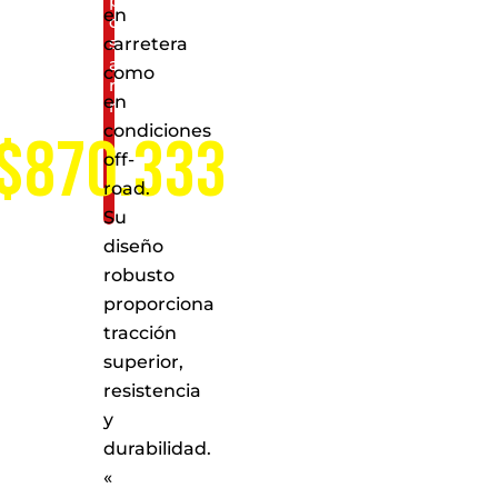
puntos
en
de
servicio
carretera
a
como
nivel
en
nacional
condiciones
$870.333
off-
road.
Su
diseño
robusto
proporciona
tracción
superior,
resistencia
y
durabilidad.
«