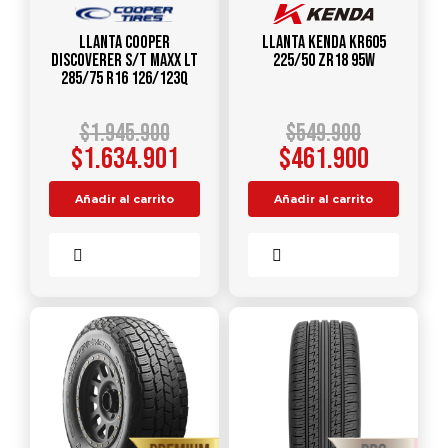
Llanta COOPER
Llanta KENDA KR605
DISCOVERER S/T MAXX LT
225/50 ZR18 95W
285/75 R16 126/123Q
$
1.945.900
$
549.900
$
1.634.901
$
461.900
Añadir al carrito
Añadir al carrito
Comparar
Comparar