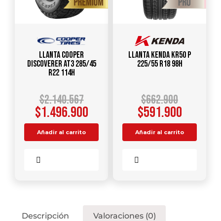
Llanta COOPER
Llanta KENDA KR50 P
DISCOVERER AT3 285/45
225/55 R18 98H
R22 114H
$
2.140.567
$
662.900
$
1.496.900
$
591.900
Añadir al carrito
Añadir al carrito
Comparar
Comparar
Descripción
Valoraciones (0)