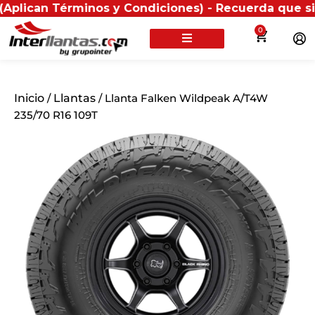
 Términos y Condiciones) - Recuerda que si presentas
0
Inicio
/
Llantas
/ Llanta Falken Wildpeak A/T4W
235/70 R16 109T