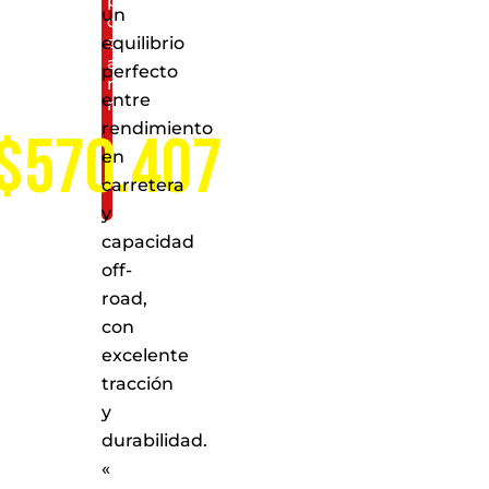
puntos
un
de
servicio
equilibrio
a
perfecto
nivel
entre
nacional
rendimiento
$570.407
en
carretera
y
capacidad
off-
road,
con
excelente
tracción
y
durabilidad.
«