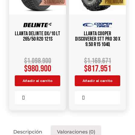
Llanta DELINTE DX/10 LT
Llanta COOPER
265/50 R20 121S
DISCOVERER STT PRO 30 X
9.50 R15 104Q
$
1.098.900
$
1.169.671
$
980.900
$
817.951
Añadir al carrito
Añadir al carrito
Comparar
Comparar
Descripción
Valoraciones (0)