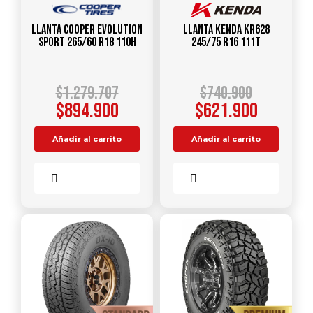
Llanta COOPER EVOLUTION
Llanta KENDA KR628
SPORT 265/60 R18 110H
245/75 R16 111T
$
1.279.707
$
740.900
$
894.900
$
621.900
Añadir al carrito
Añadir al carrito
Comparar
Comparar