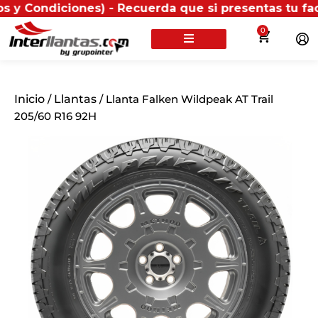
ciones) - Recuerda que si presentas tu factura (físi
0
Inicio
/
Llantas
/ Llanta Falken Wildpeak AT Trail
205/60 R16 92H