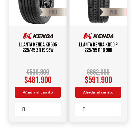
Llanta KENDA KR605
Llanta KENDA KR50 P
225/45 ZR19 96W
225/55 R18 98H
$
539.899
$
662.900
$
481.900
$
591.900
Añadir al carrito
Añadir al carrito
Comparar
Comparar