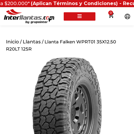
0*
(Aplican Términos y Condiciones) - Recuerda que si
0
Inicio
/
Llantas
/ Llanta Falken WPRT01 35X12.50
R20LT 125R