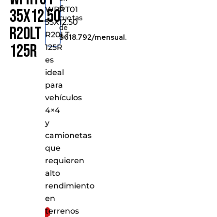
6
WPRT01
35X12.50
cuotas
35X12.50
de
R20LT
R20LT
$618.792/mensual.
125R
125R
es
ideal
para
vehículos
4×4
y
camionetas
que
requieren
alto
rendimiento
en
terrenos