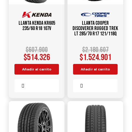
Llanta KENDA KR605
Llanta COOPER
235/60 R18 107V
DISCOVERER RUGGED TREK
LT 285/70 R17 121/118Q
$
607.900
$
2.180.607
$
514.326
$
1.524.901
Añadir al carrito
Añadir al carrito
Comparar
Comparar