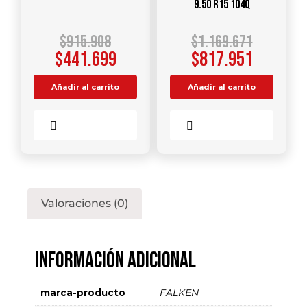
9.50 R15 104Q
$
915.908
$
1.169.671
$
441.699
$
817.951
Añadir al carrito
Añadir al carrito
Comparar
Comparar
Valoraciones (0)
Información adicional
marca-producto
FALKEN