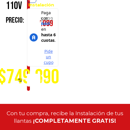
110V
instalación
en
cualquiera
$
1.611.372
Precio:
$
777.089
de
nuestros
puntos
de
servicio
a
nivel
nacional
$749.890
Comparar
Con tu compra, recibe la Instalación de tus
llantas
¡COMPLETAMENTE GRATIS!