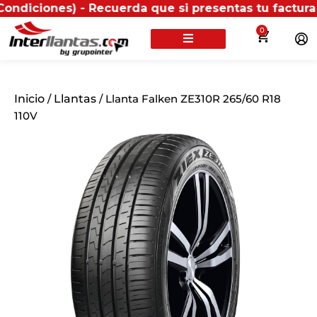
nes) - Recuerda que si presentas tu factura (física 
0
Inicio
/
Llantas
/ Llanta Falken ZE310R 265/60 R18
110V