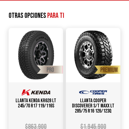
Otras opciones
para ti
Llanta KENDA KR628 LT
Llanta COOPER
245/70 R17 119/116S
DISCOVERER S/T MAXX LT
285/75 R16 126/123Q
$
863.900
$
1.945.900