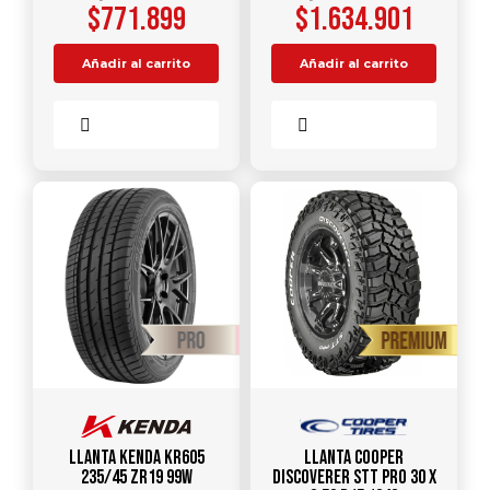
$
771.899
$
1.634.901
Añadir al carrito
Añadir al carrito
Comparar
Comparar
Llanta KENDA KR605
Llanta COOPER
235/45 ZR19 99W
DISCOVERER STT PRO 30 X