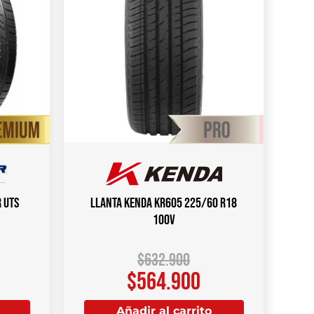
 UTS
Llanta KENDA KR605 225/60 R18
100V
$
632.900
$
564.900
Añadir al carrito