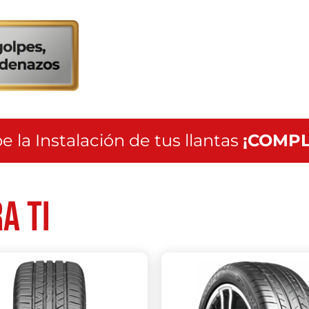
servicio
a
nivel
nacional
e la Instalación de tus llantas
¡COMPL
a ti