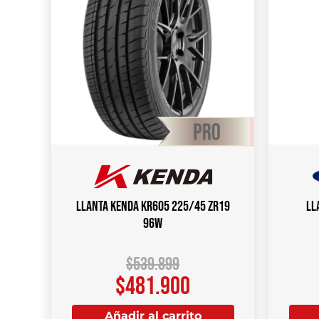
Llanta KENDA KR605 225/45 ZR19
Ll
96W
$
539.899
$
481.900
Añadir al carrito