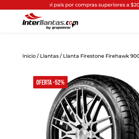
o el país por compras superiores a $200.000*
(Aplican 
Inicio
/
Llantas
/ Llanta Firestone Firehawk 90
OFERTA -52%