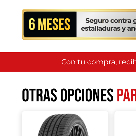
Con tu compra, recib
Otras opciones
par