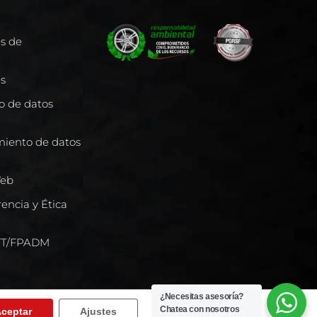
es de
es
to de datos
miento de datos
Web
encia y Ética
/FT/FPADM
¿Necesitas asesoría?
Chatea con nosotros
ceptar
Ajustes