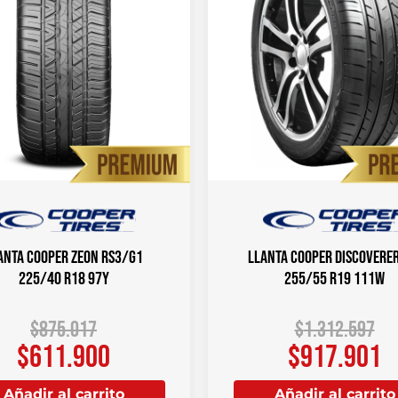
anta COOPER ZEON RS3/G1
Llanta COOPER DISCOVERER
225/40 R18 97Y
255/55 R19 111W
$
875.017
$
1.312.597
$
611.900
$
917.901
Añadir al carrito
Añadir al carrito