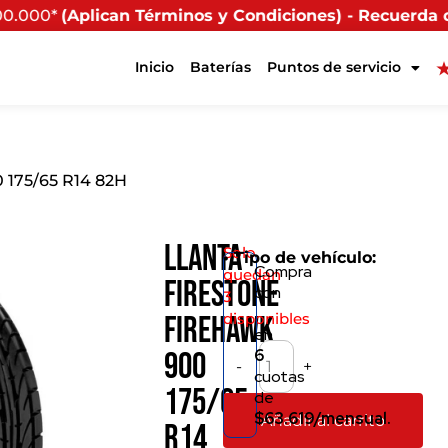
Términos y Condiciones) - Recuerda que si presentas tu
Inicio
Baterías
Puntos de servicio
0 175/65 R14 82H
Llanta
Solo
• Tipo de vehículo:
Compra
quedan
Firestone
con
3
disponibles
Firehawk
en
6
900
-
+
cuotas
175/65
de
$63.619/mensual.
Añadir al carrito
R14