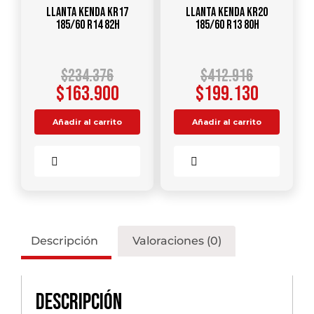
Llanta KENDA KR17
Llanta KENDA KR20
185/60 R14 82H
185/60 R13 80H
$
234.376
$
412.916
$
163.900
$
199.130
Añadir al carrito
Añadir al carrito
Comparar
Comparar
Descripción
Valoraciones (0)
Descripción