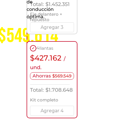
de
servicio
Total:
$
1.452.351
a
conducción
nivel
Eje delantero +
óptima.
nacional
repuesto
$549.614
Agregar 3
4
llantas
✓
$
427.162
/
und.
Ahorras
$
569.549
Total:
$
1.708.648
Kit completo
Agregar 4