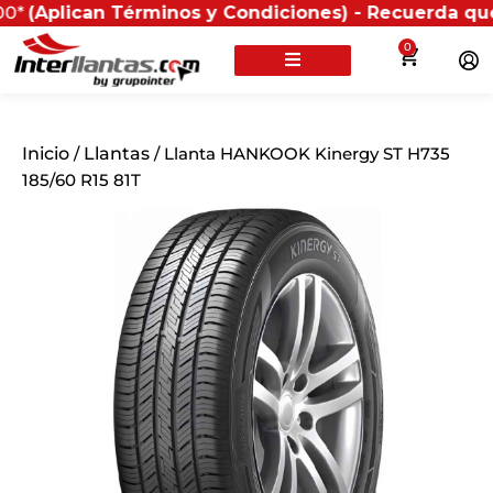
can Términos y Condiciones) - Recuerda que si present
0
Inicio
/
Llantas
/ Llanta HANKOOK Kinergy ST H735
185/60 R15 81T