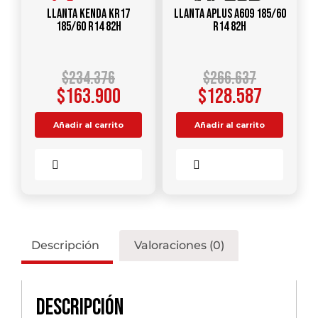
Llanta KENDA KR17
Llanta APLUS A609 185/60
185/60 R14 82H
R14 82H
$
234.376
$
266.637
$
163.900
$
128.587
Añadir al carrito
Añadir al carrito
Comparar
Comparar
Descripción
Valoraciones (0)
Descripción