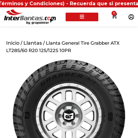
s y Condiciones) - Recuerda que si presentas tu fact
0
Inicio
/
Llantas
/ Llanta General Tire Grabber ATX
LT285/60 R20 125/122S 10PR