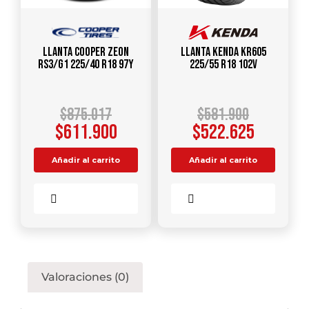
Llanta COOPER ZEON
Llanta KENDA KR605
RS3/G1 225/40 R18 97Y
225/55 R18 102V
$
875.017
$
581.900
$
611.900
$
522.625
Añadir al carrito
Añadir al carrito
Comparar
Comparar
Valoraciones (0)