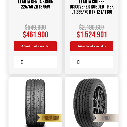
Llanta KENDA KR605
Llanta COOPER
225/50 ZR18 95W
DISCOVERER RUGGED TREK
LT 285/70 R17 121/118Q
$
549.900
$
2.180.607
$
461.900
$
1.524.901
Añadir al carrito
Añadir al carrito
Comparar
Comparar