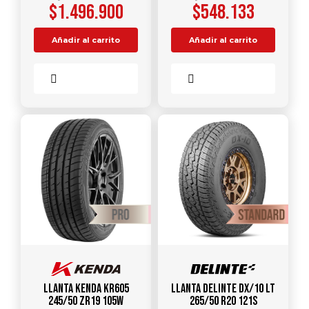
$
1.496.900
$
548.133
Añadir al carrito
Añadir al carrito
Comparar
Comparar
Llanta KENDA KR605
Llanta DELINTE DX/10 LT
245/50 ZR19 105W
265/50 R20 121S