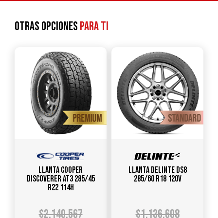
Otras opciones
para ti
Llanta COOPER
Llanta DELINTE DS8
DISCOVERER AT3 285/45
285/60 R18 120V
R22 114H
$
2.140.567
$
1.136.608