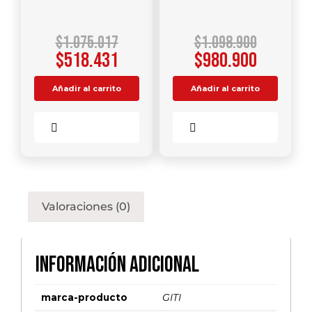
$
1.075.017
$
1.098.900
$
518.431
$
980.900
Añadir al carrito
Añadir al carrito
Comparar
Comparar
Valoraciones (0)
Información adicional
marca-producto
GITI