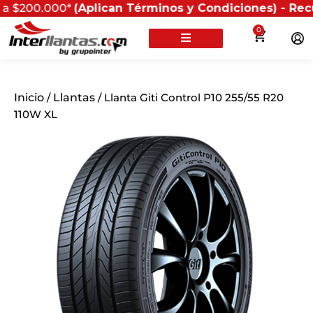
0.000*
(Aplican Términos y Condiciones) - Recuerda que
0
Inicio
/
Llantas
/ Llanta Giti Control P10 255/55 R20
110W XL