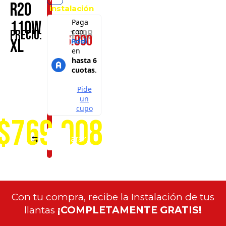
R20
instalación
en
110W
cualquiera
$
1.131.598
Precio:
$
796.900
de
XL
nuestros
puntos
de
servicio
a
nivel
nacional
$769.008
Comparar
Con tu compra, recibe la Instalación de tus
llantas
¡COMPLETAMENTE GRATIS!