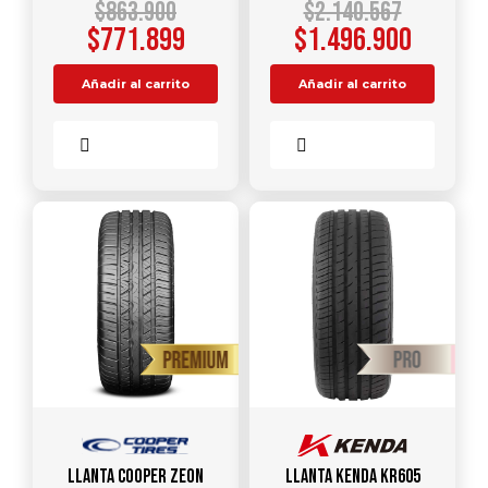
$
863.900
$
2.140.567
$
771.899
$
1.496.900
Añadir al carrito
Añadir al carrito
Comparar
Comparar
Llanta COOPER ZEON
Llanta KENDA KR605