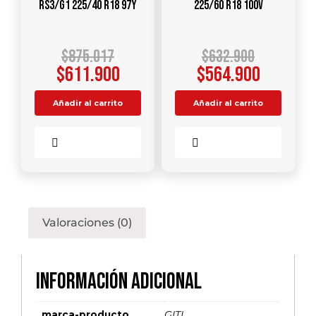
RS3/G1 225/40 R18 97Y
225/60 R18 100V
$
875.017
$
632.900
$
611.900
$
564.900
Añadir al carrito
Añadir al carrito
Comparar
Comparar
Valoraciones (0)
Información adicional
marca-producto
GITI