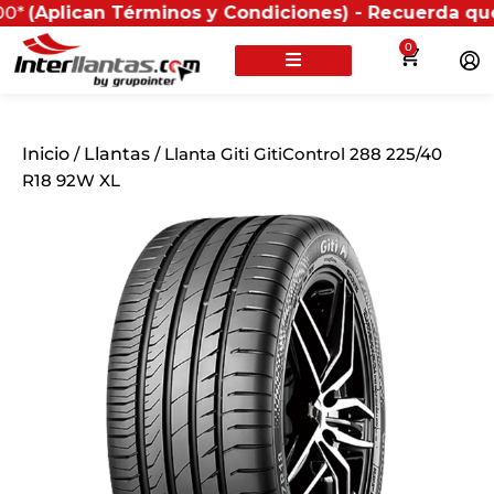
ican Términos y Condiciones) - Recuerda que si prese
0
Inicio
/
Llantas
/ Llanta Giti GitiControl 288 225/40
R18 92W XL