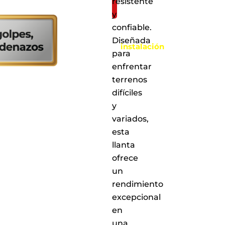
solo:
resistente
y
Al
confiable.
realizar
la
Diseñada
instalación
para
en
cualquiera
enfrentar
de
terrenos
nuestros
difíciles
puntos
de
y
servicio
variados,
a
esta
nivel
nacional
llanta
ofrece
un
rendimiento
excepcional
en
una