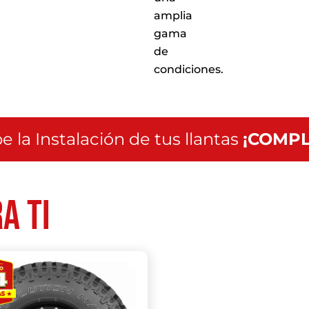
amplia
gama
de
condiciones.
e la Instalación de tus llantas
¡COMPL
a ti