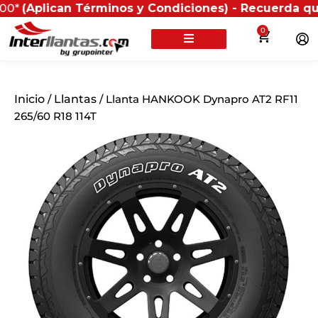
can Términos y Condiciones) - Recuerda que si presen
0
Inicio
/
Llantas
/ Llanta HANKOOK Dynapro AT2 RF11
265/60 R18 114T