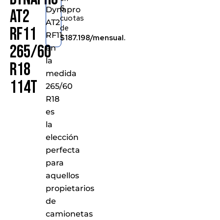
6
Dynapro
AT2
cuotas
AT2
de
RF11
RF11
$187.198/mensual.
265/60
en
la
R18
medida
114T
265/60
R18
es
la
elección
perfecta
para
aquellos
propietarios
de
camionetas