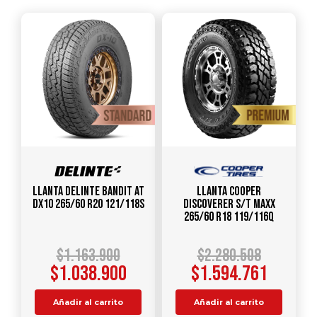
Llanta DELINTE Bandit AT
Llanta COOPER
DX10 265/60 R20 121/118S
Discoverer S/T Maxx
265/60 R18 119/116Q
$
1.163.900
$
2.280.508
$
1.038.900
$
1.594.761
Añadir al carrito
Añadir al carrito