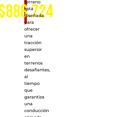
terreno
$888.724
está
diseñada
para
ofrecer
una
tracción
superior
en
terrenos
desafiantes,
al
tiempo
que
garantiza
una
conducción