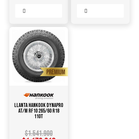
Comparar
Comparar
Llanta HANKOOK Dynapro
AT/M RF10 265/60 R18
110T
$
1.541.900