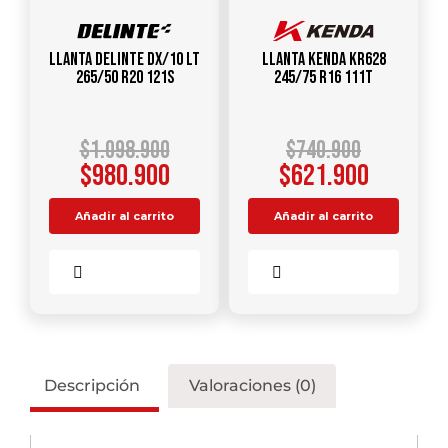
Llanta DELINTE DX/10 LT
Llanta KENDA KR628
265/50 R20 121S
245/75 R16 111T
$
1.098.900
$
740.900
$
980.900
$
621.900
Añadir al carrito
Añadir al carrito
Comparar
Comparar
Descripción
Valoraciones (0)