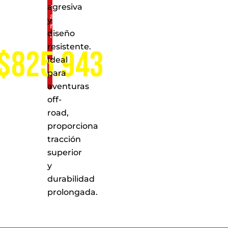
servicio
agresiva
a
y
nivel
diseño
nacional
resistente.
$825.943
Ideal
para
aventuras
off-
road,
proporciona
tracción
superior
y
durabilidad
prolongada.