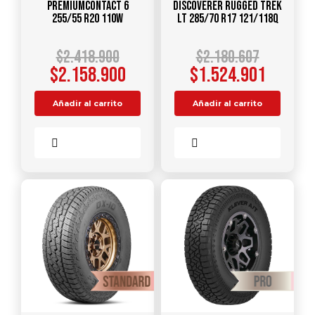
PREMIUMCONTACT 6
DISCOVERER RUGGED TREK
255/55 R20 110W
LT 285/70 R17 121/118Q
$
2.418.900
$
2.180.607
$
2.158.900
$
1.524.901
Añadir al carrito
Añadir al carrito
Comparar
Comparar