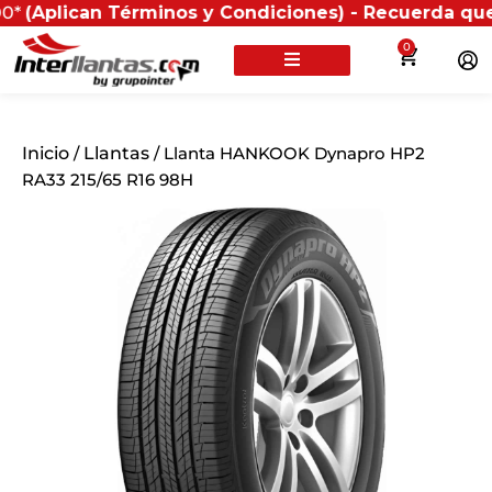
can Términos y Condiciones) - Recuerda que si presen
0
Inicio
/
Llantas
/ Llanta HANKOOK Dynapro HP2
RA33 215/65 R16 98H