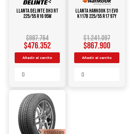
Llanta DELINTE DH3 RT
Llanta HANKOOK S1 Evo
225/55 R16 95W
K117B 225/55 R17 97Y
$
987.764
$
1.241.097
$
476.352
$
867.900
Añadir al carrito
Añadir al carrito
Comparar
Comparar