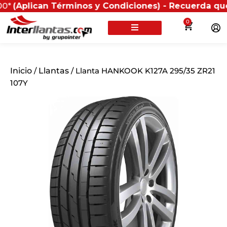
can Términos y Condiciones) - Recuerda que si presen
0
Inicio
/
Llantas
/ Llanta HANKOOK K127A 295/35 ZR21
107Y