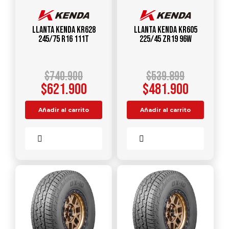
Llanta KENDA KR628
Llanta KENDA KR605
245/75 R16 111T
225/45 ZR19 96W
$
740.900
$
539.899
$
621.900
$
481.900
Añadir al carrito
Añadir al carrito
Comparar
Comparar