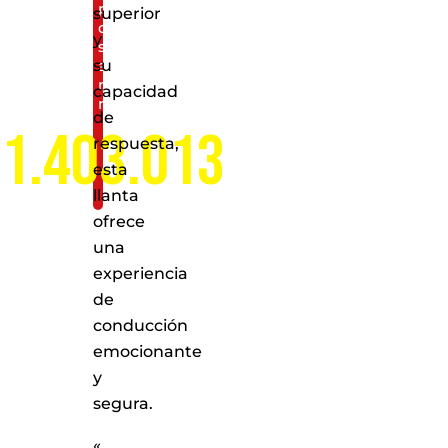
puntos
superior
de
y
servicio
su
a
nivel
capacidad
nacional
de
1.403.013
respuesta,
esta
llanta
ofrece
una
experiencia
de
conducción
emocionante
y
segura.
«