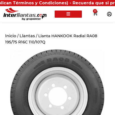
érminos y Condiciones) - Recuerda que si presentas t
0
Inicio
/
Llantas
/ Llanta HANKOOK Radial RA08
195/75 R16C 110/107Q