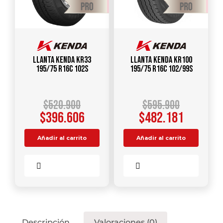
Llanta KENDA KR33
Llanta KENDA KR100
195/75 R16C 102S
195/75 R16C 102/99S
$
520.900
$
595.900
$
396.606
$
482.181
Añadir al carrito
Añadir al carrito
Comparar
Comparar
Descripción
Valoraciones (0)