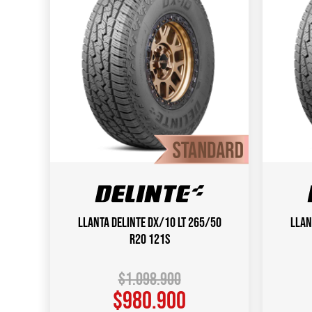
Llanta DELINTE DX/10 LT 265/50
Llan
R20 121S
$
1.098.900
$
980.900