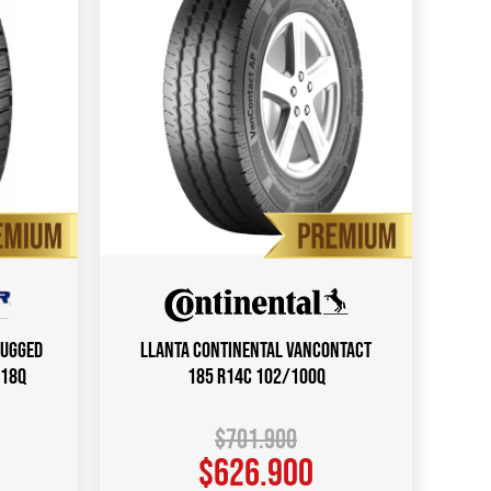
RUGGED
Llanta CONTINENTAL VANCONTACT
118Q
185 R14C 102/100Q
$
701.900
$
626.900