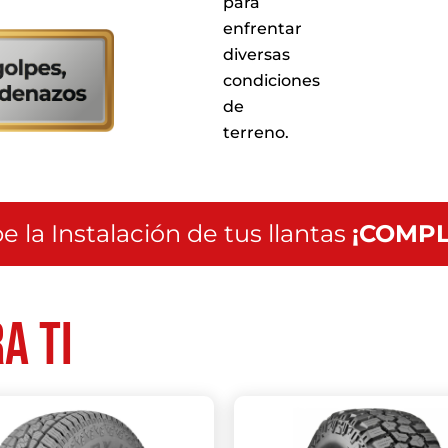
para
servicio
enfrentar
a
diversas
nivel
nacional
condiciones
de
terreno.
e la Instalación de tus llantas
¡COMPL
a ti