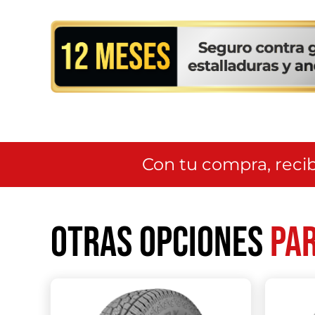
Con tu compra, recib
Otras opciones
par