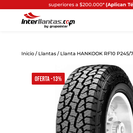
mpras superiores a $200.000*
(Aplican Términos y Condi
Inicio
/
Llantas
/ Llanta HANKOOK RF10 P245/7
OFERTA -13%