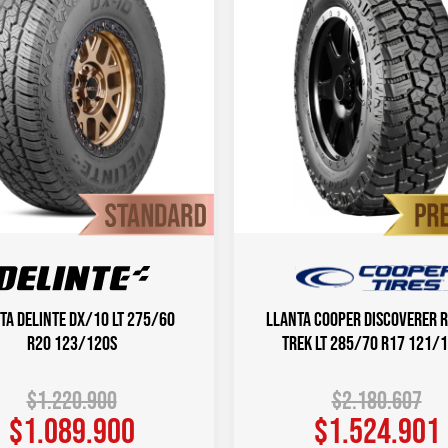
ta DELINTE DX/10 LT 275/60
Llanta COOPER DISCOVERER 
R20 123/120S
TREK LT 285/70 R17 121/
$
1.220.900
$
2.180.607
$
1.089.900
$
1.524.901