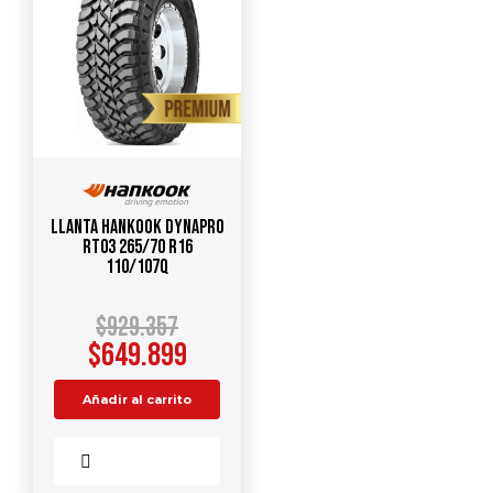
Llanta HANKOOK Dynapro
RT03 265/70 R16
110/107Q
$
929.357
$
649.899
Añadir al carrito
Comparar