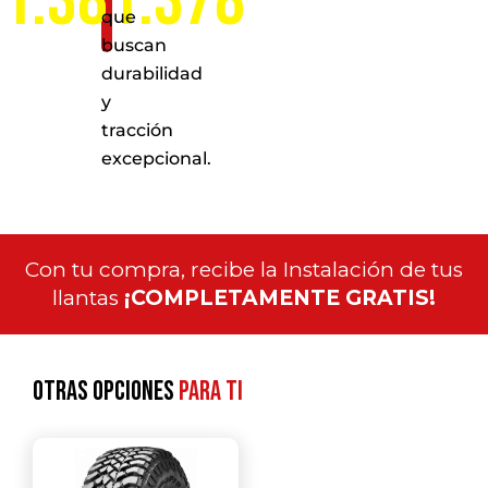
1.381.378
que
buscan
durabilidad
y
tracción
excepcional.
Con tu compra, recibe la Instalación de tus
llantas
¡COMPLETAMENTE GRATIS!
Otras opciones
para ti