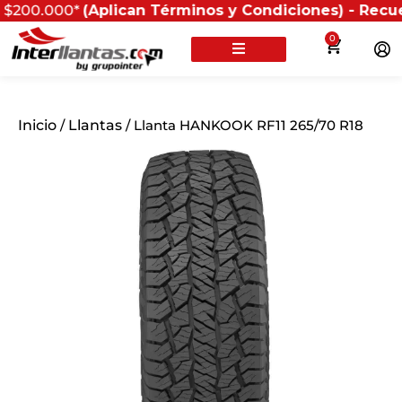
.000*
(Aplican Términos y Condiciones) - Recuerda que 
0
Inicio
/
Llantas
/ Llanta HANKOOK RF11 265/70 R18