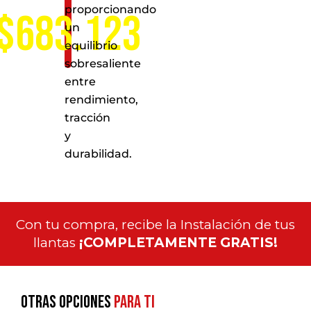
proporcionando
$683.123
un
equilibrio
sobresaliente
entre
rendimiento,
tracción
y
durabilidad.
Con tu compra, recibe la Instalación de tus
llantas
¡COMPLETAMENTE GRATIS!
Otras opciones
para ti