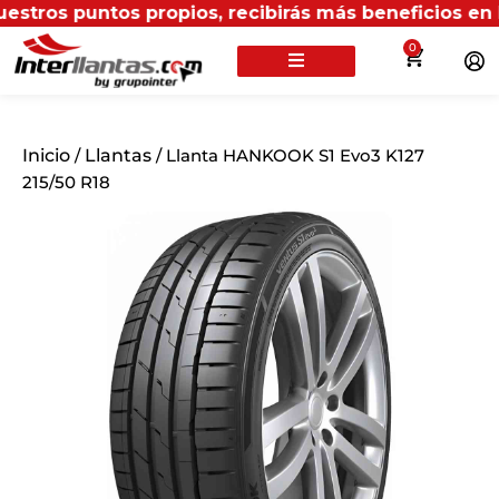
puntos propios, recibirás más beneficios en Interlla
0
Inicio
/
Llantas
/ Llanta HANKOOK S1 Evo3 K127
215/50 R18