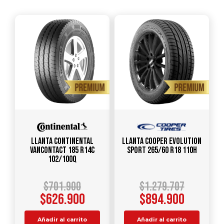
Llanta CONTINENTAL
Llanta COOPER EVOLUTION
VANCONTACT 185 R14C
SPORT 265/60 R18 110H
102/100Q
$
701.900
$
1.279.707
$
626.900
$
894.900
Añadir al carrito
Añadir al carrito