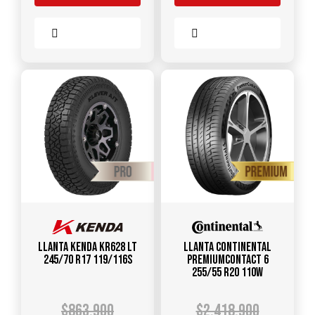
Comparar
Comparar
Llanta KENDA KR628 LT
Llanta CONTINENTAL
245/70 R17 119/116S
PREMIUMCONTACT 6
255/55 R20 110W
$
863.900
$
2.418.900