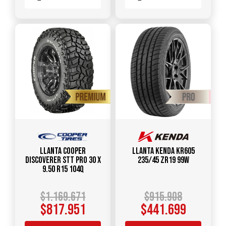
Llanta COOPER
Llanta KENDA KR605
DISCOVERER STT PRO 30 X
235/45 ZR19 99W
9.50 R15 104Q
$
1.169.671
$
915.908
$
817.951
$
441.699