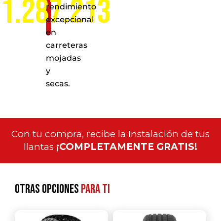
1.287.213
rendimiento
excepcional
en
carreteras
mojadas
y
secas.
Con tu compra, recibe la Instalación de tus
llantas
¡COMPLETAMENTE GRATIS!
Otras opciones
para ti