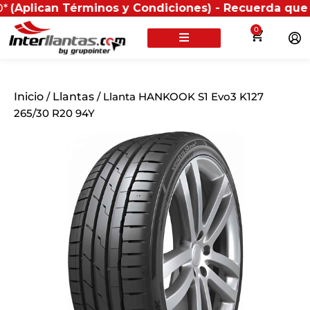
an Términos y Condiciones) - Recuerda que si present
0
Inicio
/
Llantas
/ Llanta HANKOOK S1 Evo3 K127
265/30 R20 94Y