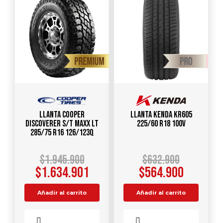
Llanta COOPER
Llanta KENDA KR605
DISCOVERER S/T MAXX LT
225/60 R18 100V
285/75 R16 126/123Q
$
1.945.900
$
632.900
$
1.634.901
$
564.900
Añadir al carrito
Añadir al carrito
Comparar
Comparar