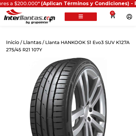
$200.000*
(Aplican Términos y Condiciones) - Recuerda
0
Inicio
/
Llantas
/ Llanta HANKOOK S1 Evo3 SUV K127A
275/45 R21 107Y