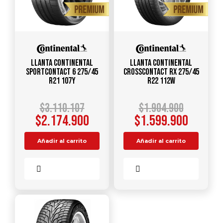
Llanta CONTINENTAL
Llanta CONTINENTAL
SportContact 6 275/45
CrossContact RX 275/45
R21 107Y
R22 112W
$
3.110.107
$
1.904.900
$
2.174.900
$
1.599.900
Añadir al carrito
Añadir al carrito
Comparar
Comparar