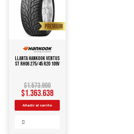
Llanta HANKOOK Ventus
ST RH06 275/45 R20 109V
$
1.573.900
$
1.363.638
Añadir al carrito
Comparar