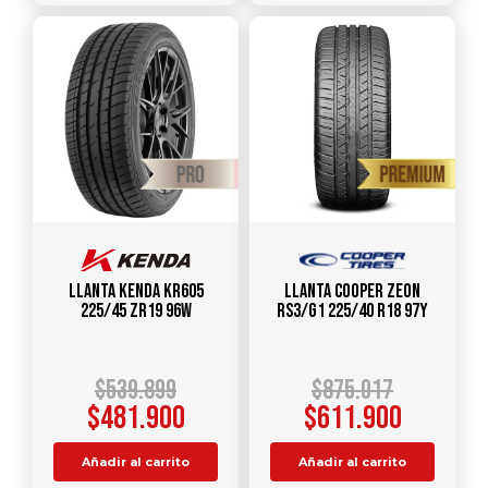
Llanta KENDA KR605
Llanta COOPER ZEON
225/45 ZR19 96W
RS3/G1 225/40 R18 97Y
$
539.899
$
875.017
$
481.900
$
611.900
Añadir al carrito
Añadir al carrito