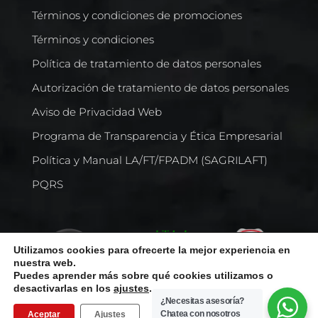
Términos y condiciones de promociones
Términos y condiciones
Política de tratamiento de datos personales
Autorización de tratamiento de datos personales
Aviso de Privacidad Web
Programa de Transparencia y Ética Empresarial
Política y Manual LA/FT/FPADM (SAGRILAFT)
PQRS
Utilizamos cookies para ofrecerte la mejor experiencia en
nuestra web.
Puedes aprender más sobre qué cookies utilizamos o
desactivarlas en los
ajustes
.
¿Necesitas asesoría?
Chatea con nosotros
Aceptar
Ajustes
Todos los derechos reservados © Comercializadora Internacional