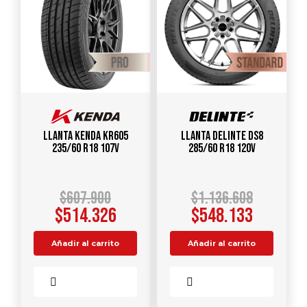
Llanta KENDA KR605
Llanta DELINTE DS8
235/60 R18 107V
285/60 R18 120V
$
607.900
$
1.136.608
$
514.326
$
548.133
Añadir al carrito
Añadir al carrito
Comparar
Comparar