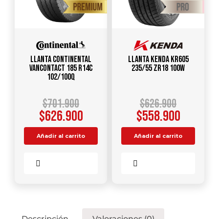
Llanta CONTINENTAL
Llanta KENDA KR605
VANCONTACT 185 R14C
235/55 ZR18 100W
102/100Q
$
701.900
$
626.900
$
626.900
$
558.900
Añadir al carrito
Añadir al carrito
Comparar
Comparar
Descripción
Valoraciones (0)