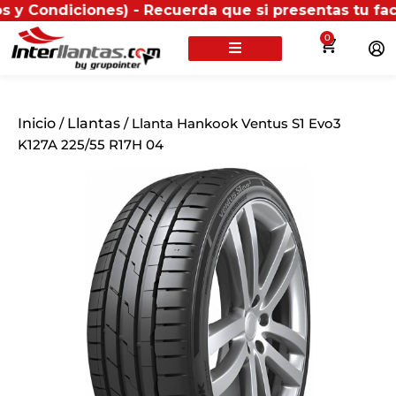
iones) - Recuerda que si presentas tu factura (físic
0
Inicio
/
Llantas
/ Llanta Hankook Ventus S1 Evo3
K127A 225/55 R17H 04