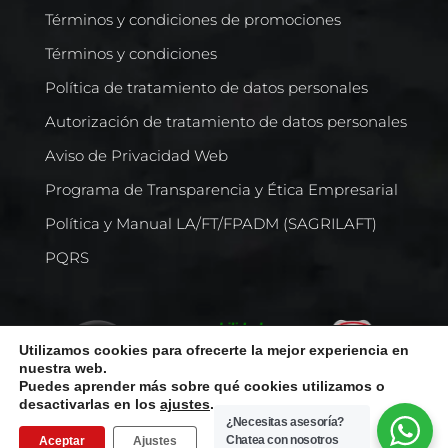
Términos y condiciones de promociones
Términos y condiciones
Política de tratamiento de datos personales
Autorización de tratamiento de datos personales
Aviso de Privacidad Web
Programa de Transparencia y Ética Empresarial
Política y Manual LA/FT/FPADM (SAGRILAFT)
PQRS
Utilizamos cookies para ofrecerte la mejor experiencia en
nuestra web.
Puedes aprender más sobre qué cookies utilizamos o
desactivarlas en los
ajustes
.
¿Necesitas asesoría?
Chatea con nosotros
Aceptar
Ajustes
Todos los derechos reservados © Comercializadora Internacional