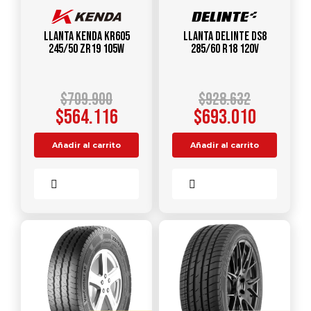
Llanta KENDA KR605
Llanta DELINTE DS8
245/50 ZR19 105W
285/60 R18 120V
$
709.900
$
928.632
$
564.116
$
693.010
Añadir al carrito
Añadir al carrito
Comparar
Comparar