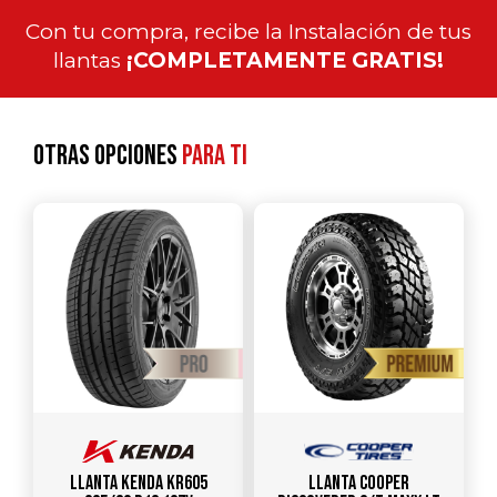
Con tu compra, recibe la Instalación de tus
llantas
¡COMPLETAMENTE GRATIS!
Otras opciones
para ti
Llanta KENDA KR605
Llanta COOPER