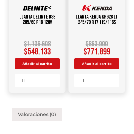
Llanta DELINTE DS8
Llanta KENDA KR628 LT
285/60 R18 120V
245/70 R17 119/116S
$
1.136.608
$
863.900
$
548.133
$
771.899
Añadir al carrito
Añadir al carrito
Comparar
Comparar
Valoraciones (0)