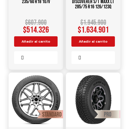
235/60 R18 107V
DISCOVERER S/T MAXX LT
285/75 R16 126/123Q
$
607.900
$
1.945.900
$
514.326
$
1.634.901
Añadir al carrito
Añadir al carrito
Comparar
Comparar