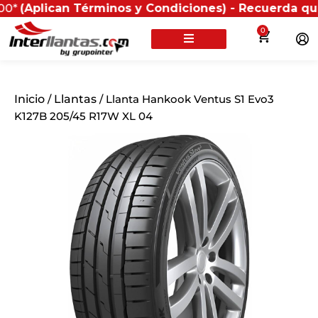
ican Términos y Condiciones) - Recuerda que si prese
0
Inicio
/
Llantas
/ Llanta Hankook Ventus S1 Evo3
K127B 205/45 R17W XL 04