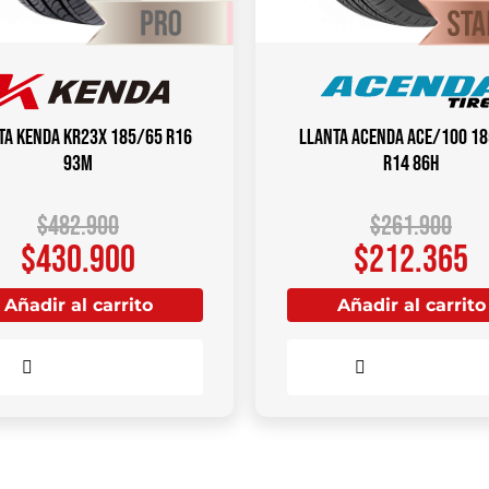
ta KENDA KR23X 185/65 R16
Llanta ACENDA ACE/100 1
93M
R14 86H
$
482.900
$
261.900
$
430.900
$
212.365
Añadir al carrito
Añadir al carrito
Comparar
Comparar