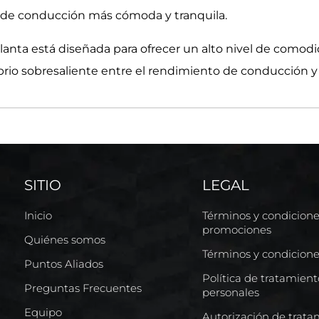
a de conducción más cómoda y tranquila.
anta está diseñada para ofrecer un alto nivel de comod
brio sobresaliente entre el rendimiento de conducción y
SITIO
LEGAL
Inicio
Términos y condicion
promociones
Quiénes somos
Términos y condicion
Puntos Aliados
Política de tratamien
Preguntas Frecuentes
personales
Equipo
Autorización de trata