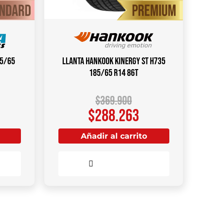
85/65
Llanta HANKOOK Kinergy ST H735
185/65 R14 86T
$
369.900
$
288.263
Añadir al carrito
Comparar