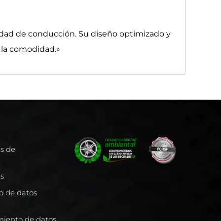
idad de conducción. Su diseño optimizado y
 la comodidad.»
es de
es
to de datos
miento de datos