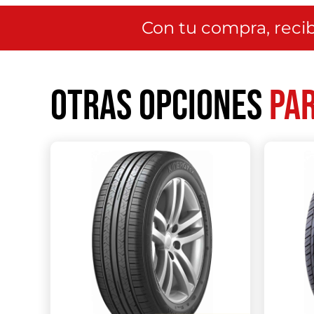
Con tu compra, recib
Otras opciones
par