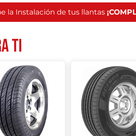
e la Instalación de tus llantas
¡COMPL
a ti