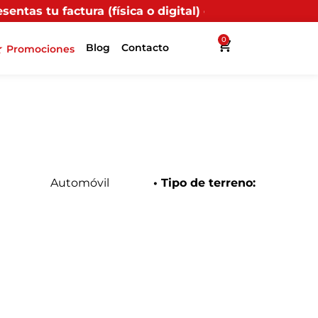
ca o digital) en uno de nuestros puntos propios, recib
0
Blog
Contacto
Promociones
Automóvil
• Tipo de terreno: