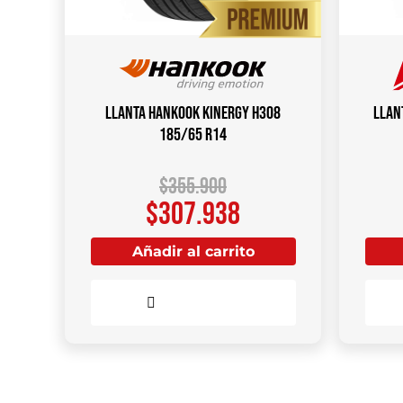
Llanta HANKOOK Kinergy H308
Llan
185/65 R14
$
355.900
$
307.938
Añadir al carrito
Comparar