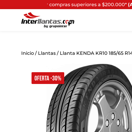
compras superiores a $200.000*
(Aplican Términos y Con
Inicio
/
Llantas
/ Llanta KENDA KR10 185/65 R1
OFERTA -30%