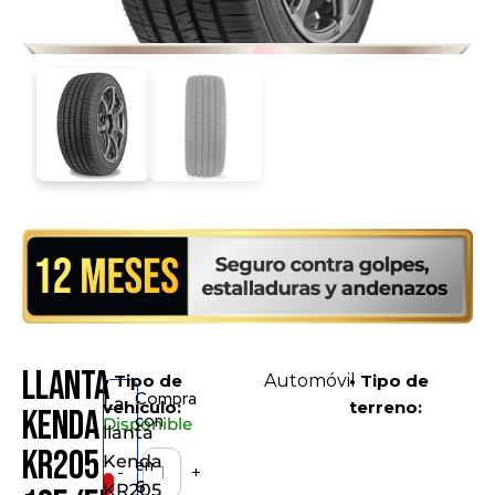
Llanta
• Tipo de
Automóvil
• Tipo de
Compra
La
vehículo:
terreno:
Kenda
con
Disponible
llanta
KR205
Kenda
en
-
+
6
KR205