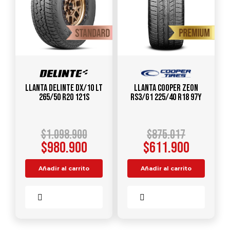
Llanta DELINTE DX/10 LT
Llanta COOPER ZEON
265/50 R20 121S
RS3/G1 225/40 R18 97Y
$
1.098.900
$
875.017
$
980.900
$
611.900
Añadir al carrito
Añadir al carrito
Comparar
Comparar