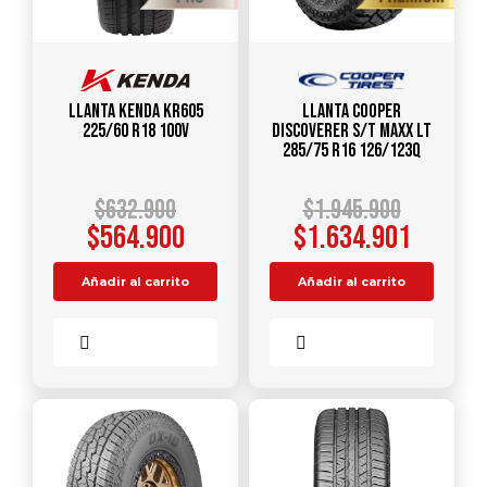
Llanta KENDA KR605
Llanta COOPER
225/60 R18 100V
DISCOVERER S/T MAXX LT
285/75 R16 126/123Q
$
632.900
$
1.945.900
$
564.900
$
1.634.901
Añadir al carrito
Añadir al carrito
Comparar
Comparar