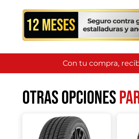
Con tu compra, recib
Otras opciones
par