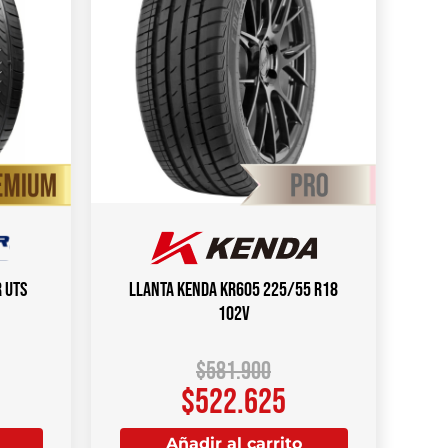
 UTS
Llanta KENDA KR605 225/55 R18
102V
$
581.900
$
522.625
Añadir al carrito