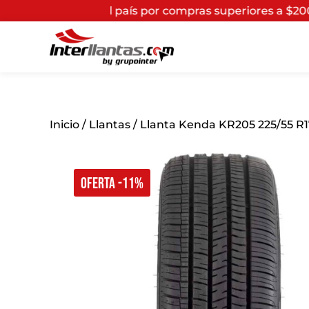
 el país por compras superiores a $200.000*
(Aplican T
Inicio
/
Llantas
/ Llanta Kenda KR205 225/55 R
OFERTA -11%