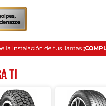
servicio
a
nivel
nacional
e la Instalación de tus llantas
¡COMPL
a ti