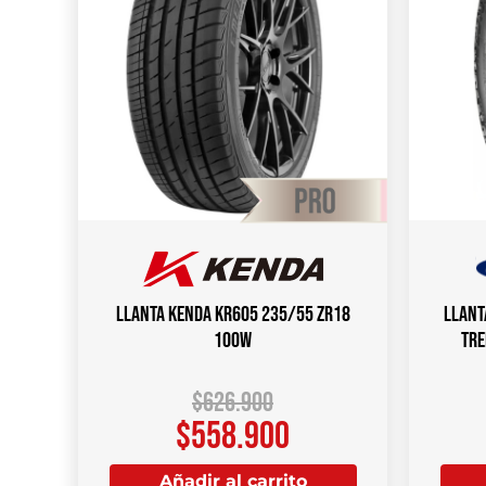
Llanta KENDA KR605 235/55 ZR18
Llant
100W
TRE
$
626.900
$
558.900
Añadir al carrito