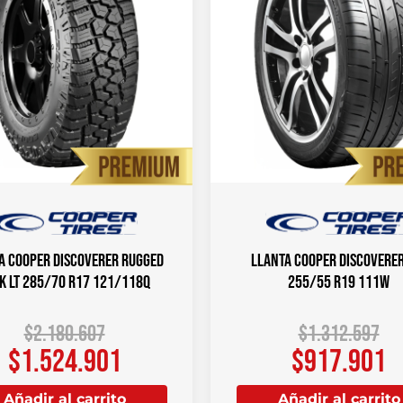
a COOPER DISCOVERER RUGGED
Llanta COOPER DISCOVERER
K LT 285/70 R17 121/118Q
255/55 R19 111W
$
2.180.607
$
1.312.597
$
1.524.901
$
917.901
Añadir al carrito
Añadir al carrito