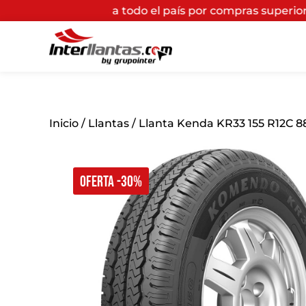
ratis
a todo el país por compras superiores a $200.000*
Inicio
/
Llantas
/ Llanta Kenda KR33 155 R12C 
OFERTA -30%