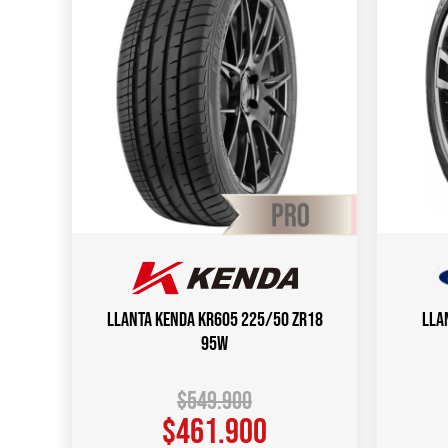
Llanta KENDA KR605 225/50 ZR18
Lla
95W
$
549.900
$
461.900