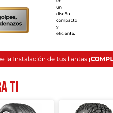
en
servicio
un
a
diseño
nivel
nacional
compacto
y
eficiente.
e la Instalación de tus llantas
¡COMPL
a ti