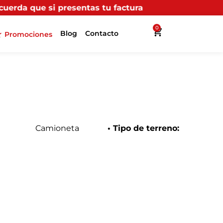
esentas tu factura (física o digital) en uno de nuestr
0
Blog
Contacto
Promociones
Camioneta
• Tipo de terreno: