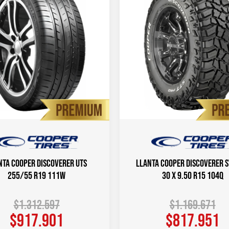
nta COOPER DISCOVERER UTS
Llanta COOPER DISCOVERER S
255/55 R19 111W
30 X 9.50 R15 104Q
$
1.312.597
$
1.169.671
$
917.901
$
817.951