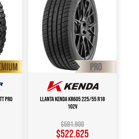
TT PRO
Llanta KENDA KR605 225/55 R18
102V
$
581.900
$
522.625