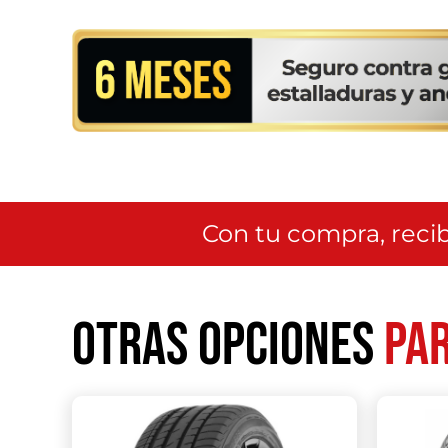
Con tu compra, recib
Otras opciones
par