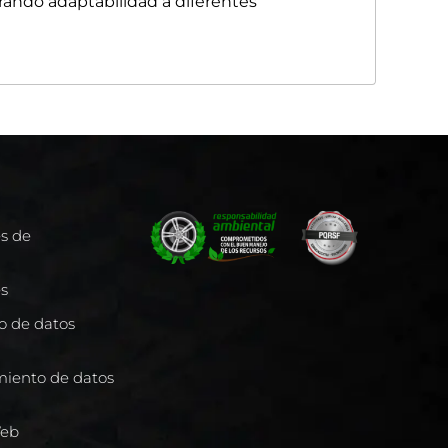
urando adaptabilidad a diferentes
es de
es
to de datos
miento de datos
Web