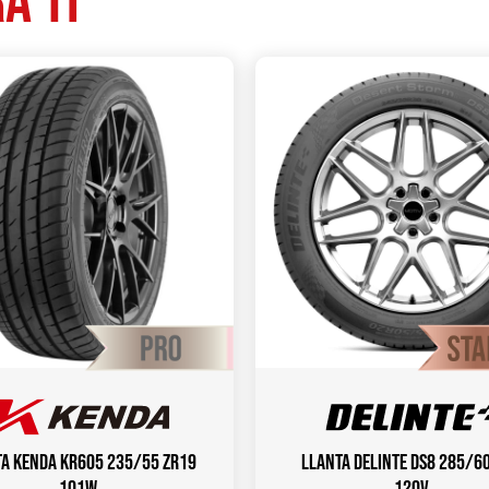
a ti
a KENDA KR605 235/55 ZR19
Llanta DELINTE DS8 285/6
101W
120V