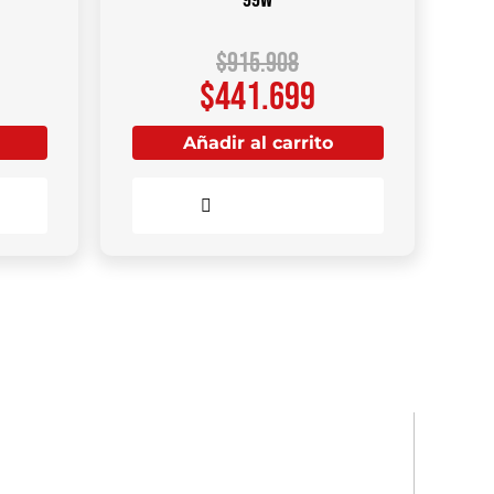
$
915.908
$
441.699
Añadir al carrito
Comparar