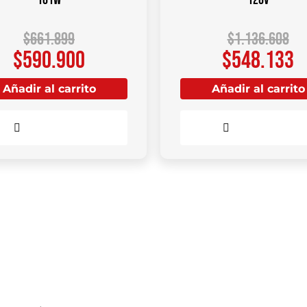
$
661.899
$
1.136.608
$
590.900
$
548.133
Añadir al carrito
Añadir al carrito
Comparar
Comparar