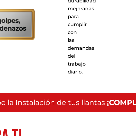
durabilidad
nuestros
mejoradas
puntos
de
para
servicio
cumplir
a
con
nivel
nacional
las
demandas
del
trabajo
diario.
e la Instalación de tus llantas
¡COMPL