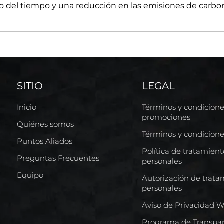
argo del tiempo y una reducción en las emisiones de carbo
SITIO
LEGAL
Inicio
Términos y condicion
promociones
Quiénes somos
Términos y condicion
Puntos Aliados
Política de tratamien
Preguntas Frecuentes
personales
Equipo
Autorización de trata
personales
Aviso de Privacidad 
Programa de Transpar