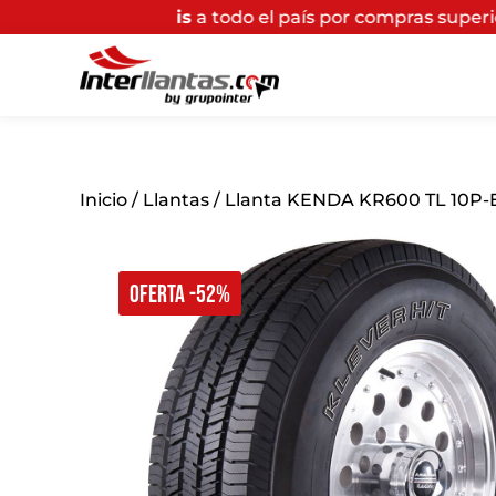
tis
a todo el país por compras superiores a $200.000*
(A
Inicio
/
Llantas
/ Llanta KENDA KR600 TL 10P-E 
OFERTA -52%