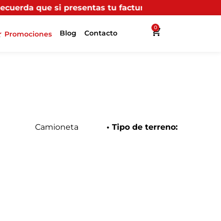
entas tu factura (física o digital) en uno de nuestros
0
Blog
Contacto
Promociones
Camioneta
• Tipo de terreno: