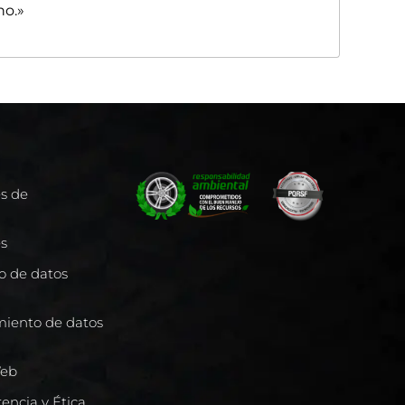
no.»
es de
es
to de datos
miento de datos
Web
encia y Ética