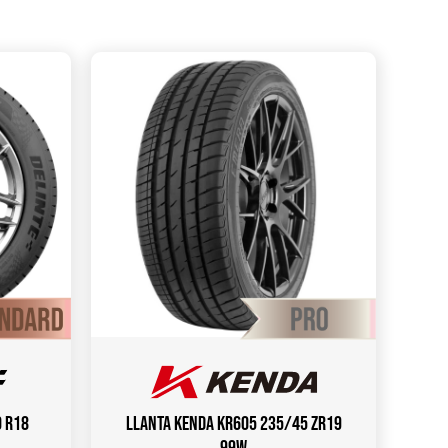
0 R18
Llanta KENDA KR605 235/45 ZR19
99W