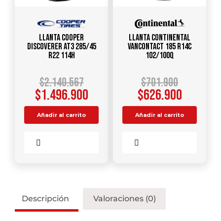
Llanta COOPER
Llanta CONTINENTAL
DISCOVERER AT3 285/45
VANCONTACT 185 R14C
R22 114H
102/100Q
$
2.140.567
$
701.900
$
1.496.900
$
626.900
Añadir al carrito
Añadir al carrito
Comparar
Comparar
Descripción
Valoraciones (0)