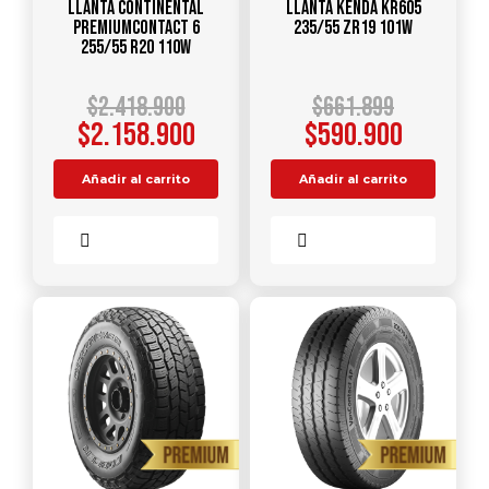
Llanta CONTINENTAL
Llanta KENDA KR605
PREMIUMCONTACT 6
235/55 ZR19 101W
255/55 R20 110W
$
2.418.900
$
661.899
$
2.158.900
$
590.900
Añadir al carrito
Añadir al carrito
Comparar
Comparar