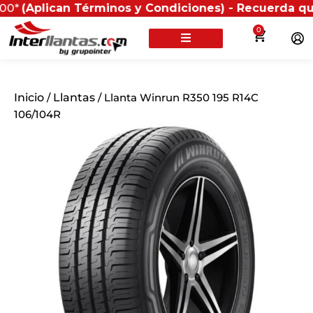
lican Términos y Condiciones) - Recuerda que si pres
0
Inicio
/
Llantas
/ Llanta Winrun R350 195 R14C
106/104R