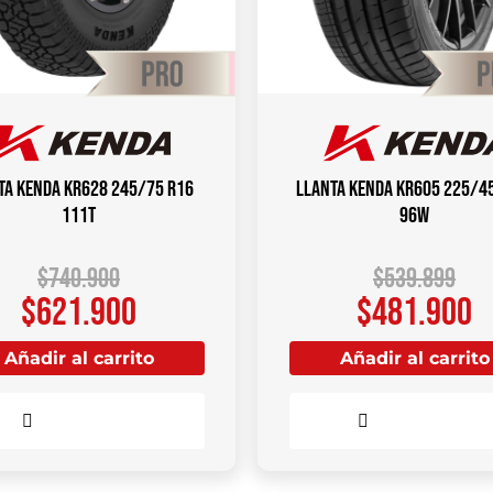
ta KENDA KR628 245/75 R16
Llanta KENDA KR605 225/4
111T
96W
$
740.900
$
539.899
$
621.900
$
481.900
Añadir al carrito
Añadir al carrito
Comparar
Comparar