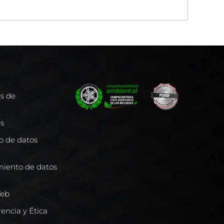
es de
es
to de datos
miento de datos
Web
encia y Ética