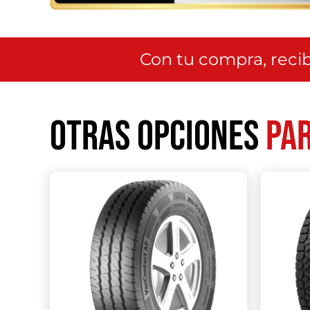
Con tu compra, recib
Otras opciones
par