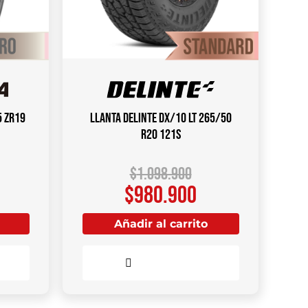
5 ZR19
Llanta DELINTE DX/10 LT 265/50
R20 121S
$
1.098.900
$
980.900
Añadir al carrito
Comparar