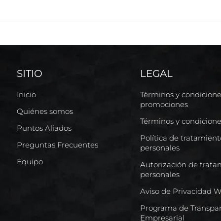
SITIO
LEGAL
Inicio
Términos y condicion
promociones
Quiénes somos
Términos y condicion
Puntos Aliados
Política de tratamien
Preguntas Frecuentes
personales
Equipo
Autorización de trata
personales
Aviso de Privacidad 
Programa de Transpar
Empresarial