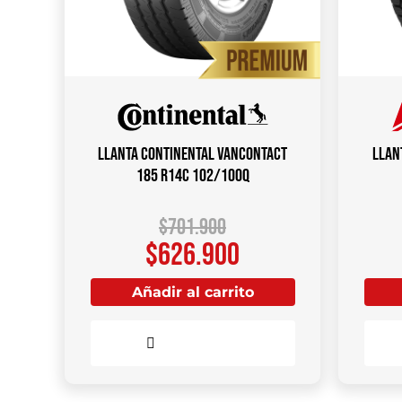
Llanta CONTINENTAL VANCONTACT
Llan
185 R14C 102/100Q
$
701.900
$
626.900
Añadir al carrito
Comparar