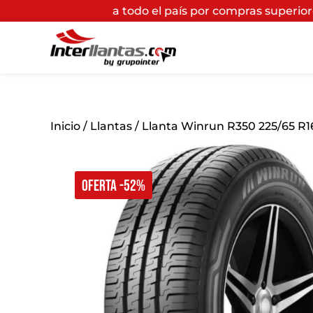
is
a todo el país por compras superiores a $200.000*
(A
Inicio
/
Llantas
/ Llanta Winrun R350 225/65 R16
OFERTA -52%