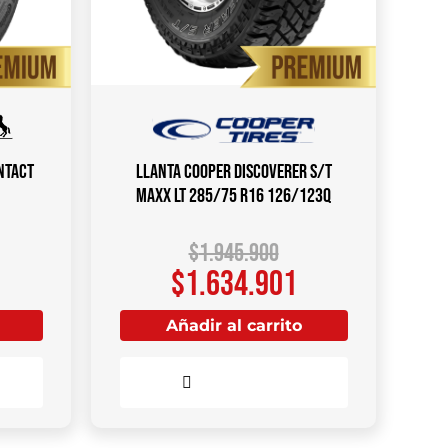
NTACT
Llanta COOPER DISCOVERER S/T
MAXX LT 285/75 R16 126/123Q
$
1.945.900
$
1.634.901
Añadir al carrito
Comparar