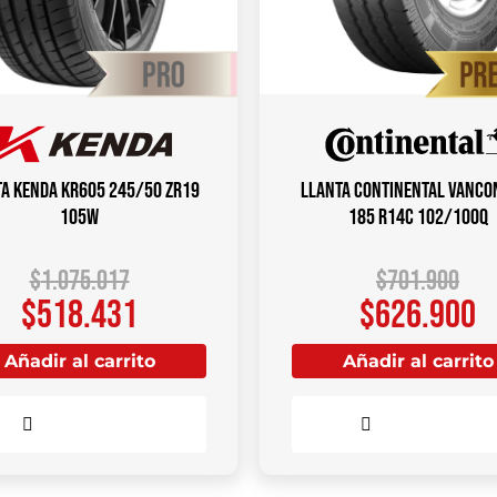
a KENDA KR605 245/50 ZR19
Llanta CONTINENTAL VANCO
105W
185 R14C 102/100Q
$
1.075.017
$
701.900
$
518.431
$
626.900
Añadir al carrito
Añadir al carrito
Comparar
Comparar