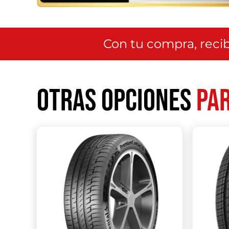
Con tu compra, recib
Otras opciones
par