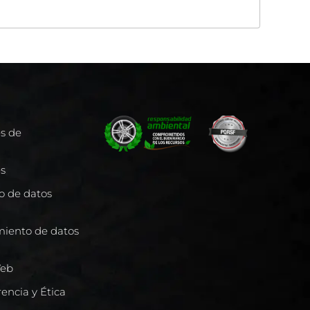
es de
es
to de datos
miento de datos
Web
encia y Ética