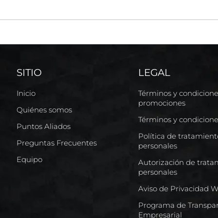
SITIO
LEGAL
Inicio
Términos y condicion
promociones
Quiénes somos
Términos y condicion
Puntos Aliados
Política de tratamien
Preguntas Frecuentes
personales
Equipo
Autorización de trata
personales
Aviso de Privacidad 
Programa de Transpar
Empresarial