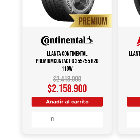
Llanta CONTINENTAL
Llant
PREMIUMCONTACT 6 255/55 R20
110W
$
2.418.900
$
2.158.900
Añadir al carrito
Comparar