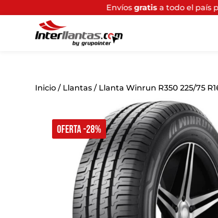
Envíos
gratis
a todo el país por compras sup
Inicio
/
Llantas
/ Llanta Winrun R350 225/75 R1
OFERTA -28%