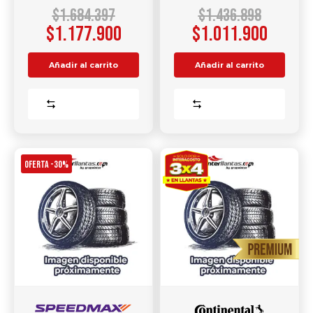
$
1.684.397
$
1.436.898
$
1.177.900
$
1.011.900
Añadir al carrito
Añadir al carrito
Comparar
Comparar
OFERTA -30%