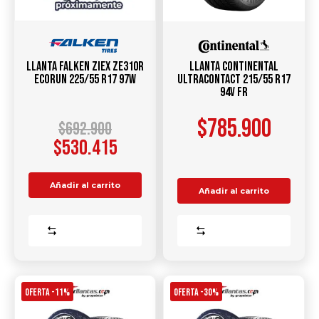
Llanta FALKEN Ziex ZE310R
Llanta Continental
Ecorun 225/55 R17 97W
UltraContact 215/55 R17
94V FR
$
785.900
$
692.900
$
530.415
Añadir al carrito
Añadir al carrito
Comparar
Comparar
OFERTA -11%
OFERTA -30%