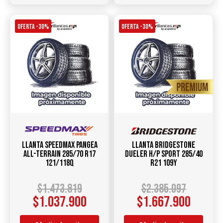
OFERTA -30%
OFERTA -30%
Llanta SPEEDMAX Pangea
Llanta BRIDGESTONE
All-Terrain 285/70 R17
DUELER H/P SPORT 285/40
121/118Q
R21 109Y
$
1.473.819
$
2.385.097
$
1.037.900
$
1.667.900