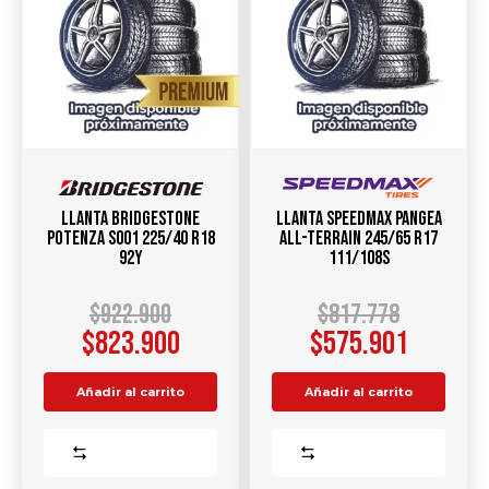
Llanta BRIDGESTONE
Llanta SPEEDMAX Pangea
POTENZA S001 225/40 R18
All-Terrain 245/65 R17
92Y
111/108S
$
922.900
$
817.778
$
823.900
$
575.901
Añadir al carrito
Añadir al carrito
Comparar
Comparar