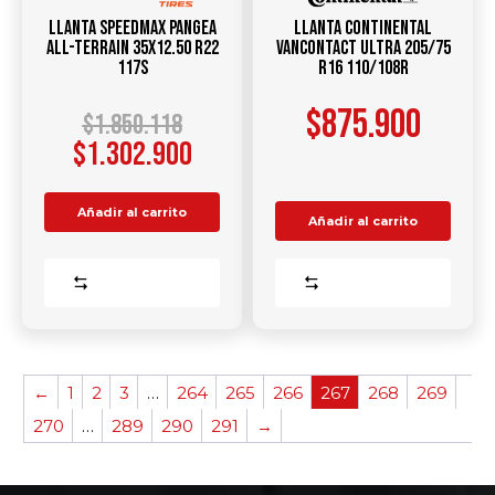
Llanta SPEEDMAX Pangea
Llanta CONTINENTAL
All-Terrain 35X12.50 R22
VANCONTACT ULTRA 205/75
117S
R16 110/108R
$
875.900
$
1.850.118
$
1.302.900
Añadir al carrito
Añadir al carrito
Comparar
Comparar
←
1
2
3
…
264
265
266
267
268
269
270
…
289
290
291
→