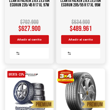
Llanta FALKEN Ziex ZE310R
Llanta FALKEN Ziex ZE310R
Ecorun 235/45 R17 XL 97W
Ecorun 205/55 R17 XL 95W
$
702.900
$
634.900
$
627.900
$
489.961
Añadir al carrito
Añadir al carrito
Comparar
Comparar
OFERTA -23%