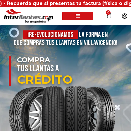
uerda que si presentas tu factura (física o digital)
0
¡Re-evolucionamos
la forma en
que compras tus llantas en Villavicencio!
COMPRA
TUS LLANTAS A
CRÉDITO