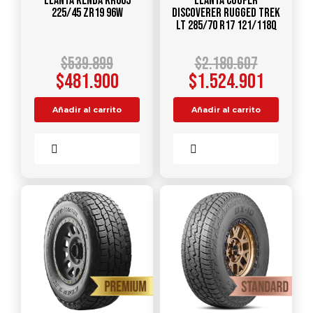
Llanta KENDA KR605
Llanta COOPER
225/45 ZR19 96W
DISCOVERER RUGGED TREK
LT 285/70 R17 121/118Q
$
539.899
$
2.180.607
$
481.900
$
1.524.901
Añadir al carrito
Añadir al carrito
Comparar
Comparar