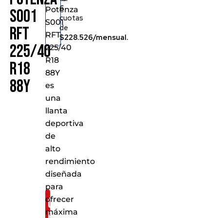
6
Potenza
S001
cuotas
S001
de
RFT
RFT
$228.526/mensual.
225/40
225/40
R18
R18
88Y
88Y
es
una
llanta
deportiva
de
alto
rendimiento
diseñada
para
ofrecer
Consíguelo
máxima
por