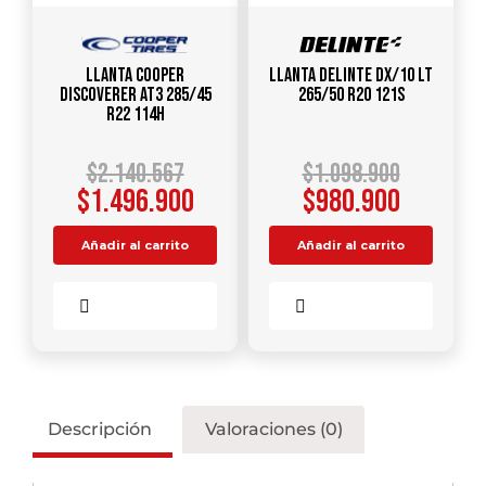
Llanta COOPER
Llanta DELINTE DX/10 LT
DISCOVERER AT3 285/45
265/50 R20 121S
R22 114H
$
2.140.567
$
1.098.900
$
1.496.900
$
980.900
Añadir al carrito
Añadir al carrito
Comparar
Comparar
Descripción
Valoraciones (0)