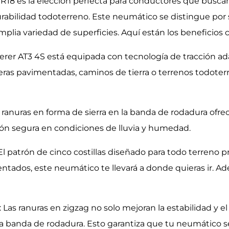
R18 es la elección perfecta para conductores que busca
urabilidad todoterreno. Este neumático se distingue por 
lia variedad de superficies. Aquí están los beneficios c
erer AT3 4S está equipada con tecnología de tracción ad
eteras pavimentadas, caminos de tierra o terrenos todoter
 ranuras en forma de sierra en la banda de rodadura ofre
ión segura en condiciones de lluvia y humedad.
El patrón de cinco costillas diseñado para todo terreno p
entados, este neumático te llevará a donde quieras ir. Ad
 Las ranuras en zigzag no solo mejoran la estabilidad y e
n la banda de rodadura. Esto garantiza que tu neumátic