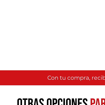
Con tu compra, recib
Otras opciones
par