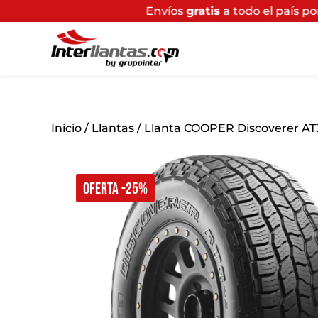
Envíos
gratis
a todo el país por compras super
Inicio
/
Llantas
/ Llanta COOPER Discoverer AT3
OFERTA -25%