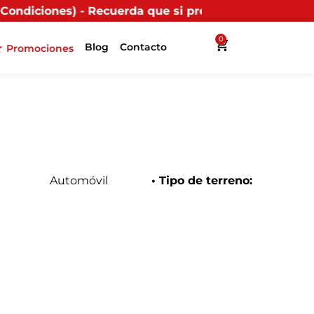
ecuerda que si presentas tu factura (física o digital)
0
Blog
Contacto
Promociones
Automóvil
• Tipo de terreno: