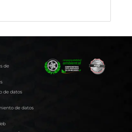
es de
es
to de datos
miento de datos
Web