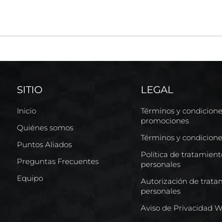
SITIO
LEGAL
Inicio
Términos y condicion
promociones
Quiénes somos
Términos y condicion
Puntos Aliados
Política de tratamien
Preguntas Frecuentes
personales
Equipo
Autorización de trata
personales
Aviso de Privacidad 