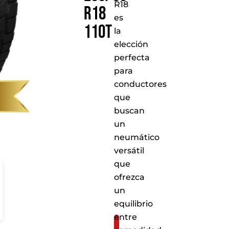
R18
R18
es
110T
la
elección
perfecta
para
conductores
que
buscan
un
neumático
versátil
que
ofrezca
un
equilibrio
entre