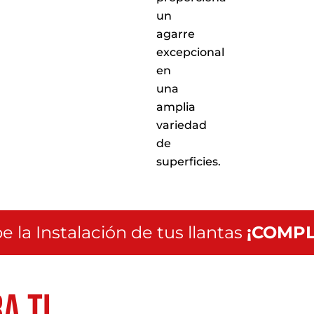
un
agarre
excepcional
en
una
amplia
variedad
de
superficies.
e la Instalación de tus llantas
¡COMPL
a ti