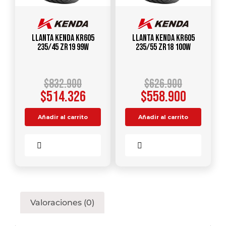
Llanta KENDA KR605
Llanta KENDA KR605
235/45 ZR19 99W
235/55 ZR18 100W
$
832.900
$
626.900
$
514.326
$
558.900
Añadir al carrito
Añadir al carrito
Comparar
Comparar
Valoraciones (0)