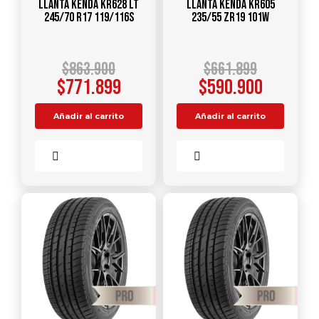
Llanta KENDA KR628 LT
Llanta KENDA KR605
245/70 R17 119/116S
235/55 ZR19 101W
$
863.900
$
661.899
$
771.899
$
590.900
Añadir al carrito
Añadir al carrito
Comparar
Comparar