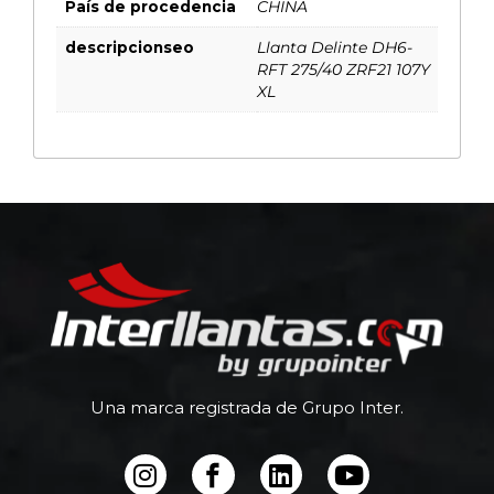
País de procedencia
CHINA
descripcionseo
Llanta Delinte DH6-
RFT 275/40 ZRF21 107Y
XL
Una marca registrada de Grupo Inter.