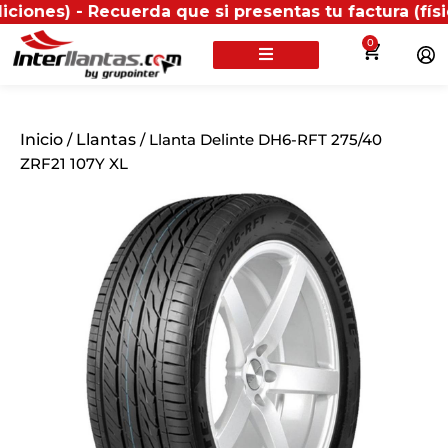
 - Recuerda que si presentas tu factura (física o di
0
Inicio
/
Llantas
/ Llanta Delinte DH6-RFT 275/40
ZRF21 107Y XL