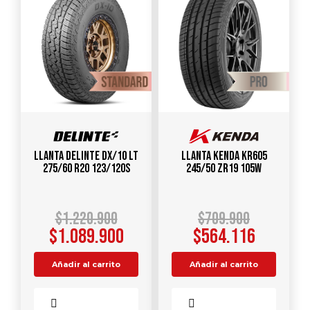
Llanta DELINTE DX/10 LT
Llanta KENDA KR605
275/60 R20 123/120S
245/50 ZR19 105W
$
1.220.900
$
709.900
$
1.089.900
$
564.116
Añadir al carrito
Añadir al carrito
Comparar
Comparar