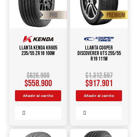
Llanta KENDA KR605
Llanta COOPER
235/55 ZR18 100W
DISCOVERER UTS 255/55
R19 111W
$
626.900
$
1.312.597
$
558.900
$
917.901
Añadir al carrito
Añadir al carrito
Comparar
Comparar