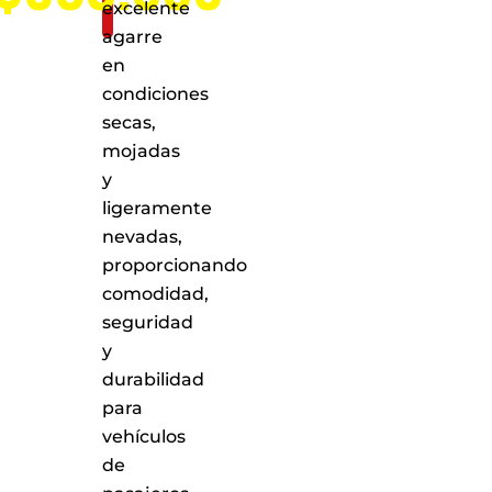
excelente
agarre
en
condiciones
secas,
mojadas
y
ligeramente
nevadas,
proporcionando
comodidad,
seguridad
y
durabilidad
para
vehículos
de