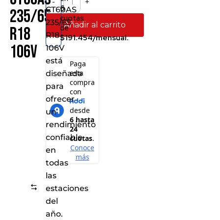
-
+
6
CT60AS
235/65
cuotas
235/65
Añadir al carrito
de
R18
R18
$191.454/mensual.
106V
106V
está
diseñada
para
ofrecer
un
rendimiento
confiable
en
todas
las
Comparar
estaciones
del
año.