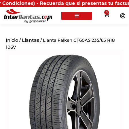
es) - Recuerda que si presentas tu factura (física o
0
Inicio
/
Llantas
/ Llanta Falken CT60AS 235/65 R18
106V