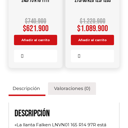
245/75 R16 111T
275/60 R20 123/120S
$
740.900
$
1.220.900
$
621.900
$
1.089.900
Añadir al carrito
Añadir al carrito
Comparar
Comparar
Descripción
Valoraciones (0)
Descripción
«La llanta Falken LNVN01 165 R14 97R está