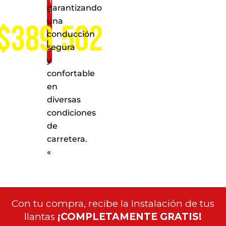
nivel
garantizando
nacional
una
$389.502
conducción
segura
y
confortable
en
diversas
condiciones
de
carretera.
«
Con tu compra, recibe la Instalación de tus
llantas
¡COMPLETAMENTE GRATIS!