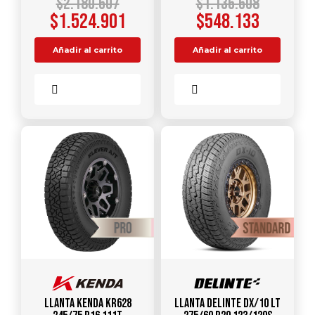
$
2.180.607
$
1.136.608
$
1.524.901
$
548.133
Añadir al carrito
Añadir al carrito
Comparar
Comparar
Llanta KENDA KR628
Llanta DELINTE DX/10 LT