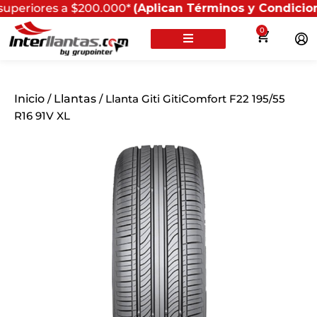
ores a $200.000*
(Aplican Términos y Condiciones) - R
0
Inicio
/
Llantas
/ Llanta Giti GitiComfort F22 195/55
R16 91V XL