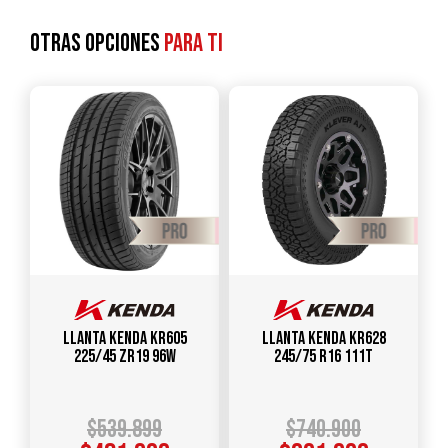
Otras opciones
para ti
Llanta KENDA KR605
Llanta KENDA KR628
225/45 ZR19 96W
245/75 R16 111T
$
539.899
$
740.900