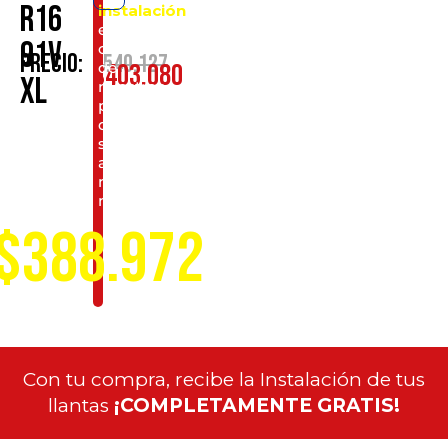
R16
instalación
en
91V
cualquiera
$
540.127
Precio:
$
403.080
de
XL
nuestros
puntos
de
servicio
a
nivel
nacional
$388.972
Con tu compra, recibe la Instalación de tus
llantas
¡COMPLETAMENTE GRATIS!