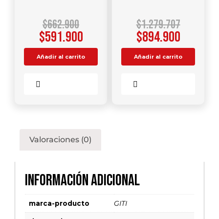
$
662.900
$
1.279.707
$
591.900
$
894.900
Añadir al carrito
Añadir al carrito
Comparar
Comparar
Valoraciones (0)
Información adicional
marca-producto
GITI