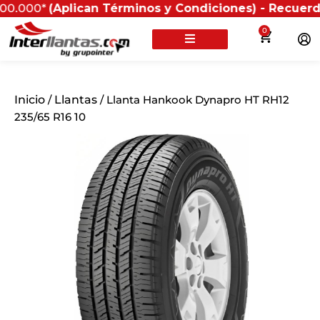
0*
(Aplican Términos y Condiciones) - Recuerda que si 
0
Inicio
/
Llantas
/ Llanta Hankook Dynapro HT RH12
235/65 R16 10