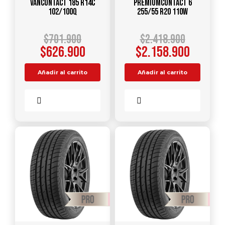
VANCONTACT 185 R14C
PREMIUMCONTACT 6
102/100Q
255/55 R20 110W
$
701.900
$
2.418.900
$
626.900
$
2.158.900
Añadir al carrito
Añadir al carrito
Comparar
Comparar