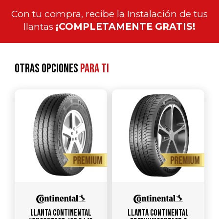
Con tu compra, recibe la Instalación de tus
llantas
¡COMPLETAMENTE GRATIS!
Otras opciones
para ti
Llanta CONTINENTAL
Llanta CONTINENTAL