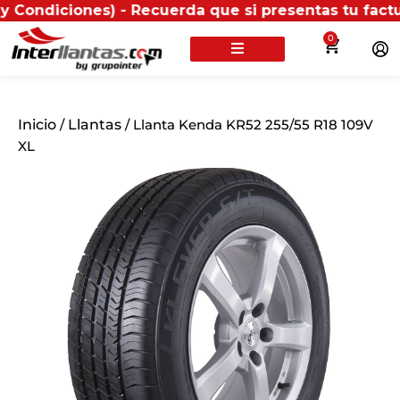
ones) - Recuerda que si presentas tu factura (física 
0
Inicio
/
Llantas
/ Llanta Kenda KR52 255/55 R18 109V
XL