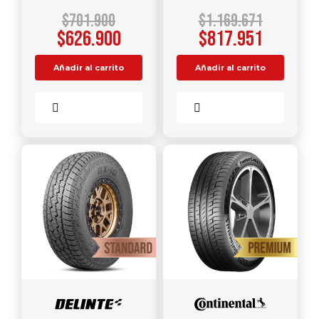
$
701.900
$
1.169.671
$
626.900
$
817.951
Añadir al carrito
Añadir al carrito
Comparar
Comparar