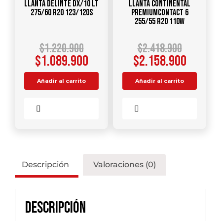
Llanta DELINTE DX/10 LT
Llanta CONTINENTAL
275/60 R20 123/120S
PREMIUMCONTACT 6
255/55 R20 110W
$
1.220.900
$
2.418.900
$
1.089.900
$
2.158.900
Añadir al carrito
Añadir al carrito
Comparar
Comparar
Descripción
Valoraciones (0)
Descripción