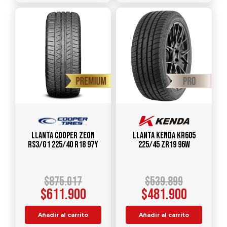
Llanta COOPER ZEON
Llanta KENDA KR605
RS3/G1 225/40 R18 97Y
225/45 ZR19 96W
$
875.017
$
539.899
$
611.900
$
481.900
Añadir al carrito
Añadir al carrito