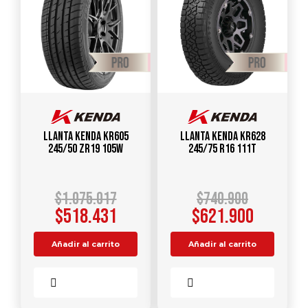
Llanta KENDA KR605
Llanta KENDA KR628
245/50 ZR19 105W
245/75 R16 111T
$
1.075.017
$
740.900
$
518.431
$
621.900
Añadir al carrito
Añadir al carrito
Comparar
Comparar