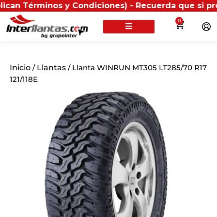
rminos y Condiciones) - Recuerda que si presentas tu
0
Inicio
/
Llantas
/ Llanta WINRUN MT305 LT285/70 R17
121/118E