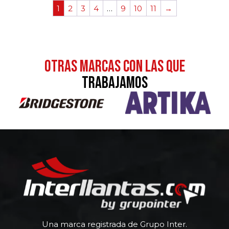
1
2
3
4
…
9
10
11
→
otras MARCAS CON LAS QUE
TRABAJAMOS
Una marca registrada de Grupo Inter.