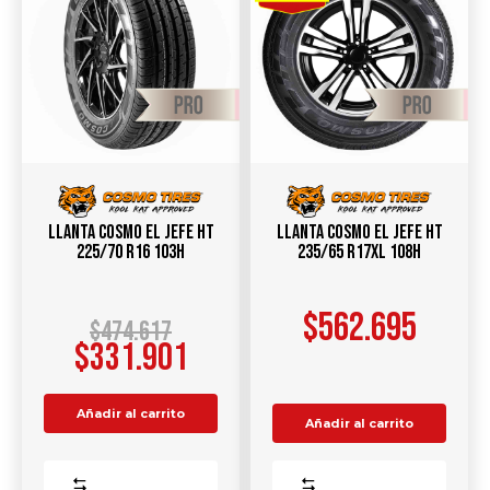
Llanta COSMO EL JEFE HT
Llanta COSMO EL JEFE HT
225/70 R16 103H
235/65 R17XL 108H
$
562.695
$
474.617
$
331.901
Añadir al carrito
Añadir al carrito
Comparar
Comparar