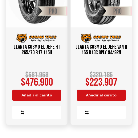
Llanta COSMO EL JEFE HT
Llanta Cosmo El Jefe Van II
265/70 R17 115H
165 R13C 8PLY 94/92N
$
681.968
$
320.186
$
476.900
$
223.907
Añadir al carrito
Añadir al carrito
Comparar
Comparar