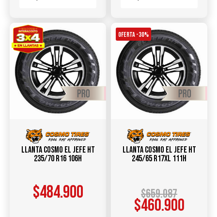
OFERTA -30%
Llanta COSMO EL JEFE HT
Llanta COSMO EL JEFE HT
235/70 R16 106H
245/65 R17XL 111H
$
484.900
$
659.087
$
460.900