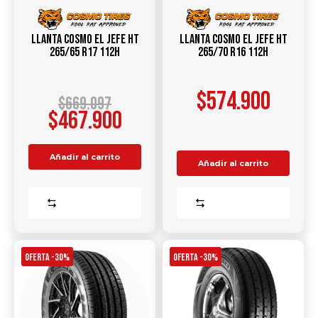
Llanta COSMO EL JEFE HT
Llanta COSMO EL JEFE HT
265/65 R17 112H
265/70 R16 112H
$
574.900
$
669.097
$
467.900
Añadir al carrito
Añadir al carrito
Comparar
Comparar
OFERTA -30%
OFERTA -30%