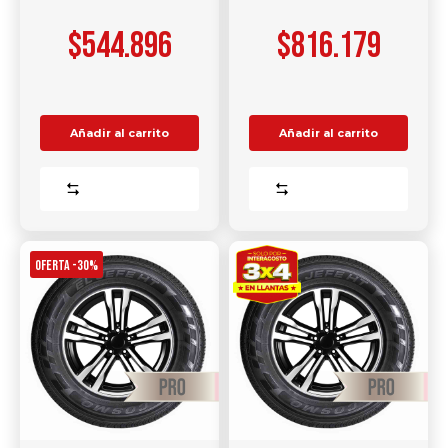
$
544.896
$
816.179
Añadir al carrito
Añadir al carrito
Comparar
Comparar
OFERTA -30%