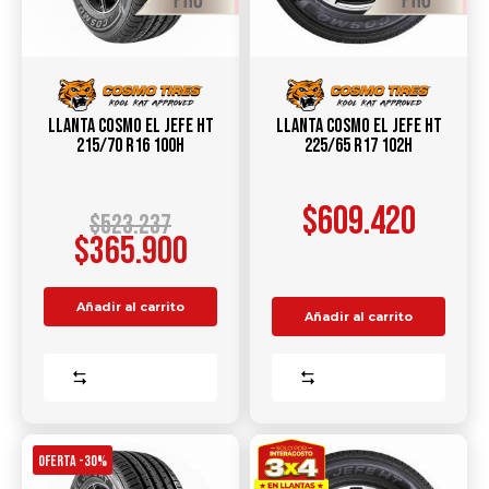
Llanta Cosmo El Jefe HT
Llanta COSMO EL JEFE HT
215/70 R16 100H
225/65 R17 102H
$
609.420
$
523.237
$
365.900
Añadir al carrito
Añadir al carrito
Comparar
Comparar
OFERTA -30%